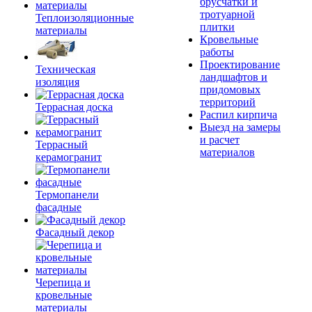
брусчатки и
тротуарной
Теплоизоляционные
плитки
материалы
Кровельные
работы
Проектирование
Техническая
ландшафтов и
изоляция
придомовых
территорий
Террасная доска
Распил кирпича
Выезд на замеры
и расчет
Террасный
материалов
керамогранит
Термопанели
фасадные
Фасадный декор
Черепица и
кровельные
материалы