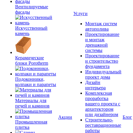
Вентилируемые
фасады
Услуги
Монтаж систем
Искусственный
автополива
камень
Проектирование
и монтаж
дренажной
системы
Проектироваине
Керамические
и строительство
блоки Porotherm
фундамента
Индивидуальный
проект дома
Подоконники,
Дизайн
колпаки и парапеты
интерьера
Комплексная
проработка
Материалы для
вашего проекта с
печей и каминов
архитектором
или дизайнером
Акции
Блог
Строительно-
Промышленная
реставрационные
плитка
работы