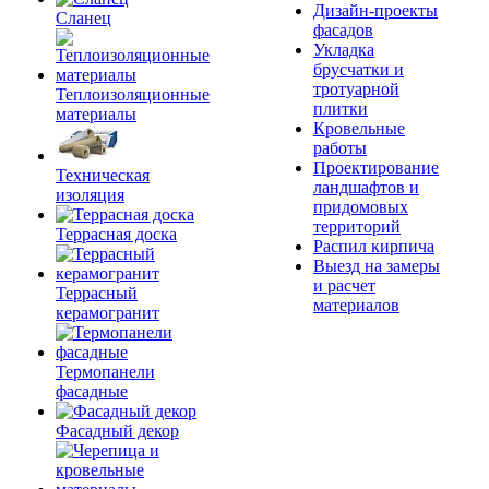
Дизайн-проекты
Сланец
фасадов
Укладка
брусчатки и
тротуарной
Теплоизоляционные
плитки
материалы
Кровельные
работы
Проектирование
Техническая
ландшафтов и
изоляция
придомовых
территорий
Террасная доска
Распил кирпича
Выезд на замеры
и расчет
Террасный
материалов
керамогранит
Термопанели
фасадные
Фасадный декор