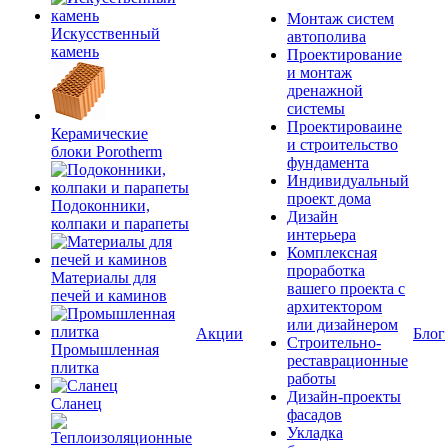
Монтаж систем
Искусственный
автополива
камень
Проектирование
и монтаж
дренажной
системы
Проектироваине
Керамические
и строительство
блоки Porotherm
фундамента
Индивидуальный
проект дома
Подоконники,
Дизайн
колпаки и парапеты
интерьера
Комплексная
проработка
Материалы для
вашего проекта с
печей и каминов
архитектором
или дизайнером
Акции
Блог
Строительно-
Промышленная
реставрационные
плитка
работы
Дизайн-проекты
Сланец
фасадов
Укладка