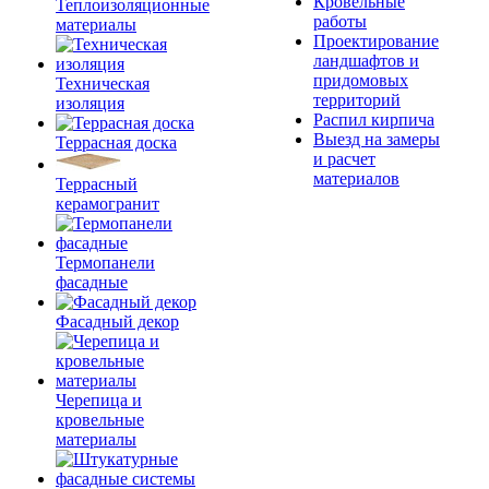
Кровельные
Теплоизоляционные
работы
материалы
Проектирование
ландшафтов и
придомовых
Техническая
территорий
изоляция
Распил кирпича
Выезд на замеры
Террасная доска
и расчет
материалов
Террасный
керамогранит
Термопанели
фасадные
Фасадный декор
Черепица и
кровельные
материалы