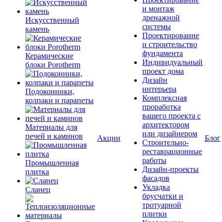
и монтаж
дренажной
Искусственный
системы
камень
Проектироваине
и строительство
фундамента
Керамические
Индивидуальный
блоки Porotherm
проект дома
Дизайн
интерьера
Подоконники,
Комплексная
колпаки и парапеты
проработка
вашего проекта с
архитектором
Материалы для
или дизайнером
печей и каминов
Акции
Блог
Строительно-
реставрационные
работы
Промышленная
Дизайн-проекты
плитка
фасадов
Укладка
Сланец
брусчатки и
тротуарной
плитки