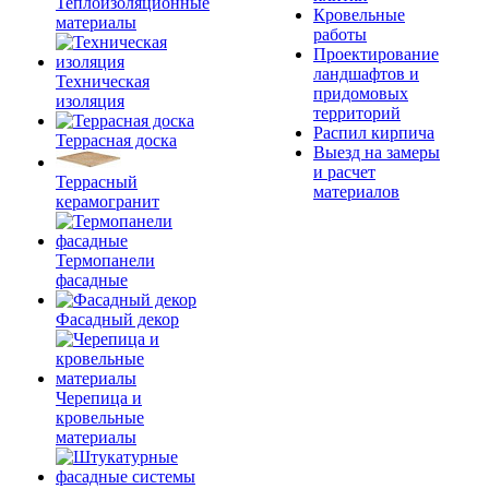
Теплоизоляционные
Кровельные
материалы
работы
Проектирование
ландшафтов и
Техническая
придомовых
изоляция
территорий
Распил кирпича
Террасная доска
Выезд на замеры
и расчет
Террасный
материалов
керамогранит
Термопанели
фасадные
Фасадный декор
Черепица и
кровельные
материалы