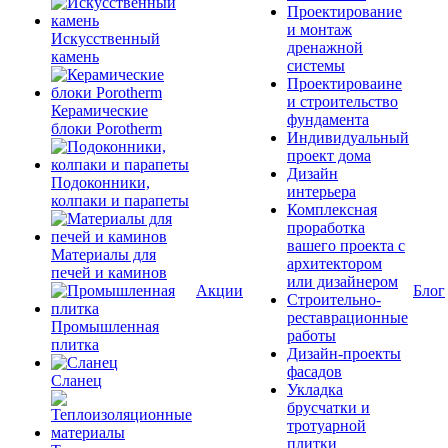
Проектирование
и монтаж
Искусственный
дренажной
камень
системы
Проектироваине
и строительство
Керамические
фундамента
блоки Porotherm
Индивидуальный
проект дома
Дизайн
Подоконники,
интерьера
колпаки и парапеты
Комплексная
проработка
вашего проекта с
Материалы для
архитектором
печей и каминов
или дизайнером
Акции
Блог
Строительно-
реставрационные
Промышленная
работы
плитка
Дизайн-проекты
фасадов
Сланец
Укладка
брусчатки и
тротуарной
плитки