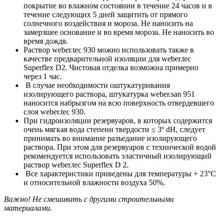
покрытие во влажном состоянии в течение 24 часов и в
течение следующих 5 дней защитить от прямого
солнечного воздействия и мороза. Не наносить на
замерзшее основание и во время мороза. Не наносить во
время дождя.
Раствор weber.tec 930 можно использовать также в
качестве предварительной изоляции для weber.tec
Superflex D2. Чистовая отделка возможна примерно
через 1 час.
В случае необходимости оштукатуривания
изолирующего раствора, штукатурка weber.san 951
наносится набрызгом на всю поверхность отвердевшего
слоя weber.tec 930.
При гидроизоляции резервуаров, в которых содержится
очень мягкая вода степени твердости ≤ 3º dH, следует
принимать во внимание разъедание изолирующего
раствора. При этом для резервуаров с технической водой
рекомендуется использовать эластичный изолирующий
раствор weber.tec Superflex D 2.
Все характеристики приведены для температуры + 23°С
и относительной влажности воздуха 50%.
Важно! Не смешивать с другими строительными
материалами.