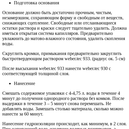
Подготовка основания
Основание должно быть достаточно прочным, чистым,
незамерзшим, сохраняющим форму и свободным от веществ,
снижающих сцепление. Свободные или отслаивающиеся
остатки раствора и краски следует тщательно удалить. Должна
иметься открытая система капилляров. Предварительно
увлажнить до матово-влажного состояния, удалить скопления
воды.
Скруглить кромки, примыкания предварительно закруглить
быстротвердеющим раствором weber.tec 933. (радиус ок. 5 см)
После высыхания weber.tec 933 нанести weber.tec 930 с
соответствующей толщиной слоя.
Нанесение
Смешать содержимое упаковки с 4-4,75 л. воды в течение 4
минут до получения однородного раствора без комков. После
выдержки в течение 3 – 5 минут снова перемешать. Не
добавлять воды. Замешать столько материала, сколько можно
нанести за 60 минут.
Нанесение гидроизоляции происходит, как минимум, в 2 слоя.
При напирающей воде, изоляции водяных резервуаров, а