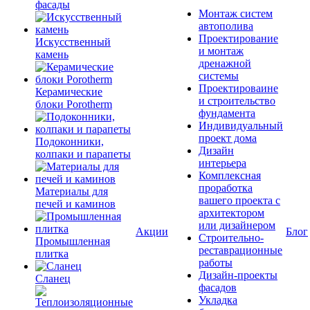
фасады
Монтаж систем
автополива
Проектирование
Искусственный
и монтаж
камень
дренажной
системы
Проектироваине
Керамические
и строительство
блоки Porotherm
фундамента
Индивидуальный
проект дома
Подоконники,
Дизайн
колпаки и парапеты
интерьера
Комплексная
проработка
Материалы для
вашего проекта с
печей и каминов
архитектором
или дизайнером
Акции
Блог
Строительно-
Промышленная
реставрационные
плитка
работы
Дизайн-проекты
Сланец
фасадов
Укладка