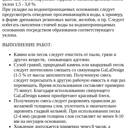
уклон 1,5 - 3,0 %.
При укладке на водонепроницаемых основаниях следует
предусмотреть отведение просачивающейся воды, к примеру,
в форме дренажных резиновых матов, желобов, и пр. Следует
избегать скопления стоячей воды на водонепроницаемых
основаниях посредством образования соответствующего
уклона.
ВЫПОЛНЕНИЕ РАБОТ:
Камни или песок следует очистить от пыли, грязи и
других веществ, снижающих адгезию.
Сухой гравий, природный камень или кварцевый песок
следует интенсивно смешать со связующим GaLaDesign
(1-5 % от массы заполнителя). Полученную смесь
следует пересыпать в другую рабочую емкость и еще раз
перемешать. Время использования составляет примерно
75 минут. Благодаря использованию связующего
GaLaDesign камни приобретают красивый блеск.
Полученную смесь следует разровнять правилом до
желаемой толщины слоя, уплотнить и окончательно
заровнять гладкой кельмой. При использовании песка
(2-4 мм) средняя толщина слоя составляет не менее 8-10
мм на несущем основании.
Хождение допускается примерно через 8 часов, а