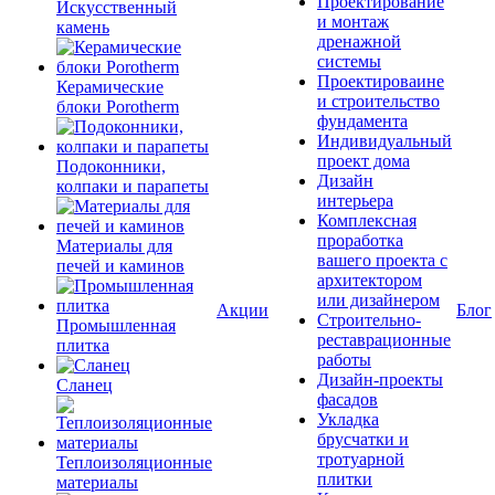
Проектирование
Искусственный
и монтаж
камень
дренажной
системы
Проектироваине
Керамические
и строительство
блоки Porotherm
фундамента
Индивидуальный
проект дома
Подоконники,
Дизайн
колпаки и парапеты
интерьера
Комплексная
проработка
Материалы для
вашего проекта с
печей и каминов
архитектором
или дизайнером
Акции
Блог
Строительно-
Промышленная
реставрационные
плитка
работы
Дизайн-проекты
Сланец
фасадов
Укладка
брусчатки и
тротуарной
Теплоизоляционные
плитки
материалы