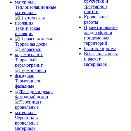
брусчатки и
тротуарной
Теплоизоляционные
плитки
материалы
Кровельные
работы
Проектирование
Техническая
ландшафтов и
изоляция
придомовых
территорий
Террасная доска
Распил кирпича
Выезд на замеры
и расчет
Террасный
материалов
керамогранит
Термопанели
фасадные
Фасадный декор
Черепица и
кровельные
материалы