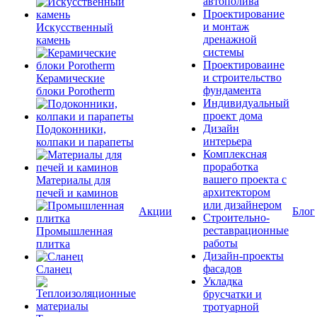
автополива
Проектирование
и монтаж
Искусственный
дренажной
камень
системы
Проектироваине
и строительство
Керамические
фундамента
блоки Porotherm
Индивидуальный
проект дома
Дизайн
Подоконники,
интерьера
колпаки и парапеты
Комплексная
проработка
вашего проекта с
Материалы для
архитектором
печей и каминов
или дизайнером
Акции
Блог
Строительно-
реставрационные
Промышленная
работы
плитка
Дизайн-проекты
фасадов
Сланец
Укладка
брусчатки и
тротуарной