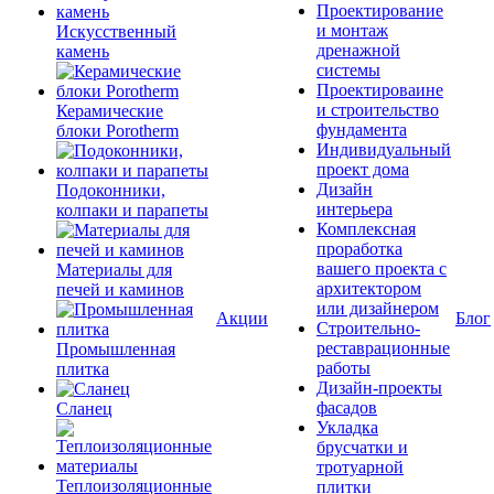
Проектирование
и монтаж
Искусственный
дренажной
камень
системы
Проектироваине
и строительство
Керамические
фундамента
блоки Porotherm
Индивидуальный
проект дома
Дизайн
Подоконники,
интерьера
колпаки и парапеты
Комплексная
проработка
вашего проекта с
Материалы для
архитектором
печей и каминов
или дизайнером
Акции
Блог
Строительно-
реставрационные
Промышленная
работы
плитка
Дизайн-проекты
фасадов
Сланец
Укладка
брусчатки и
тротуарной
Теплоизоляционные
плитки