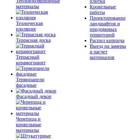
Теплоизоляционные
плитки
материалы
Кровельные
работы
Проектирование
Техническая
ландшафтов и
изоляция
придомовых
территорий
Террасная доска
Распил кирпича
Выезд на замеры
и расчет
Террасный
материалов
керамогранит
Термопанели
фасадные
Фасадный декор
Черепица и
кровельные
материалы