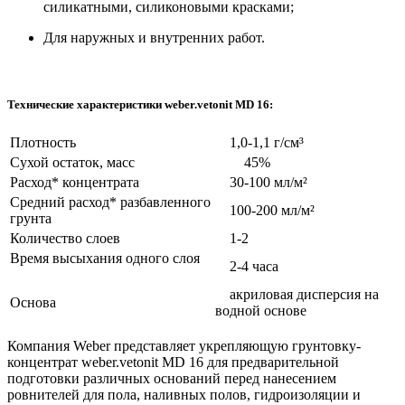
силикатными, силиконовыми красками;
Для наружных и внутренних работ.
Технические характеристики weber.vetonit MD 16:
Плотность
1,0-1,1 г/см³
Сухой остаток, масс
45%
Расход* концентрата
30-100 мл/м²
Средний расход* разбавленного
100-200 мл/м²
грунта
Количество слоев
1-2
Время высыхания одного слоя
2-4 часа
акриловая дисперсия на
Основа
водной основе
Компания Weber представляет укрепляющую грунтовку-
концентрат weber.vetonit MD 16 для предварительной
подготовки различных оснований перед нанесением
ровнителей для пола, наливных полов, гидроизоляции и