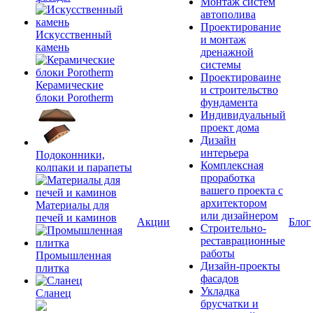
Монтаж систем
автополива
Проектирование
Искусственный
и монтаж
камень
дренажной
системы
Проектироваине
Керамические
и строительство
блоки Porotherm
фундамента
Индивидуальный
проект дома
Дизайн
интерьера
Подоконники,
Комплексная
колпаки и парапеты
проработка
вашего проекта с
архитектором
Материалы для
или дизайнером
печей и каминов
Акции
Блог
Строительно-
реставрационные
работы
Промышленная
Дизайн-проекты
плитка
фасадов
Укладка
Сланец
брусчатки и