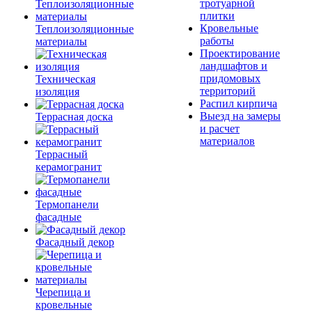
тротуарной
плитки
Кровельные
Теплоизоляционные
работы
материалы
Проектирование
ландшафтов и
придомовых
Техническая
территорий
изоляция
Распил кирпича
Выезд на замеры
Террасная доска
и расчет
материалов
Террасный
керамогранит
Термопанели
фасадные
Фасадный декор
Черепица и
кровельные