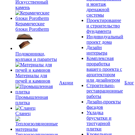
Искусственный
и монтаж
камень
дренажной
системы
Проектироваине
Керамические
и строительство
блоки Porotherm
фундамента
Индивидуальный
проект дома
Дизайн
интерьера
Подоконники,
Комплексная
колпаки и парапеты
проработка
вашего проекта с
архитектором
Материалы для
или дизайнером
печей и каминов
Акции
Блог
Строительно-
реставрационные
работы
Промышленная
Дизайн-проекты
плитка
фасадов
Укладка
Сланец
брусчатки и
тротуарной
плитки
Кровельные
Теплоизоляционные