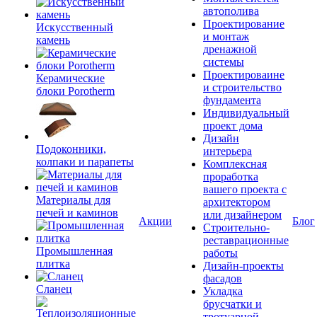
автополива
Проектирование
Искусственный
и монтаж
камень
дренажной
системы
Проектироваине
Керамические
и строительство
блоки Porotherm
фундамента
Индивидуальный
проект дома
Дизайн
Подоконники,
интерьера
колпаки и парапеты
Комплексная
проработка
вашего проекта с
Материалы для
архитектором
печей и каминов
или дизайнером
Акции
Блог
Строительно-
реставрационные
Промышленная
работы
плитка
Дизайн-проекты
фасадов
Сланец
Укладка
брусчатки и
тротуарной