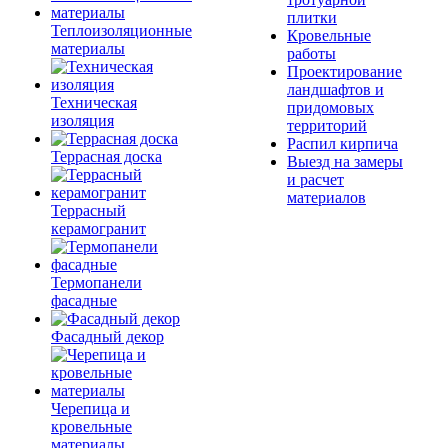
плитки
Теплоизоляционные
Кровельные
материалы
работы
Проектирование
ландшафтов и
Техническая
придомовых
изоляция
территорий
Распил кирпича
Террасная доска
Выезд на замеры
и расчет
материалов
Террасный
керамогранит
Термопанели
фасадные
Фасадный декор
Черепица и
кровельные
материалы