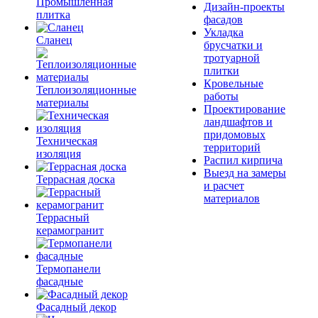
Промышленная
Дизайн-проекты
плитка
фасадов
Укладка
Сланец
брусчатки и
тротуарной
плитки
Кровельные
Теплоизоляционные
работы
материалы
Проектирование
ландшафтов и
придомовых
Техническая
территорий
изоляция
Распил кирпича
Выезд на замеры
Террасная доска
и расчет
материалов
Террасный
керамогранит
Термопанели
фасадные
Фасадный декор