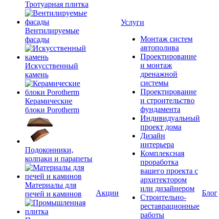
Тротуарная плитка
Услуги
Вентилируемые
Монтаж систем
фасады
автополива
Проектирование
и монтаж
Искусственный
дренажной
камень
системы
Проектироваине
и строительство
Керамические
фундамента
блоки Porotherm
Индивидуальный
проект дома
Дизайн
интерьера
Подоконники,
Комплексная
колпаки и парапеты
проработка
вашего проекта с
архитектором
Материалы для
или дизайнером
Акции
Блог
печей и каминов
Строительно-
реставрационные
работы