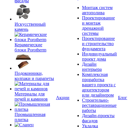
фасады
Монтаж систем
автополива
Проектирование
и монтаж
Искусственный
дренажной
камень
системы
Проектироваине
и строительство
Керамические
фундамента
блоки Porotherm
Индивидуальный
проект дома
Дизайн
интерьера
Подоконники,
Комплексная
колпаки и парапеты
проработка
вашего проекта с
архитектором
Материалы для
или дизайнером
Акции
Блог
печей и каминов
Строительно-
реставрационные
работы
Промышленная
Дизайн-проекты
плитка
фасадов
Укладка