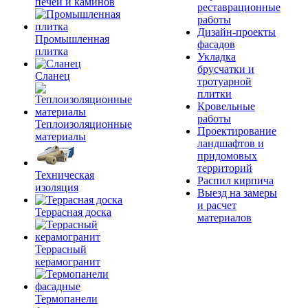
печей и каминов
реставрационные
работы
Дизайн-проекты
Промышленная
фасадов
плитка
Укладка
брусчатки и
Сланец
тротуарной
плитки
Кровельные
работы
Теплоизоляционные
Проектирование
материалы
ландшафтов и
придомовых
территорий
Техническая
Распил кирпича
изоляция
Выезд на замеры
и расчет
Террасная доска
материалов
Террасный
керамогранит
Термопанели