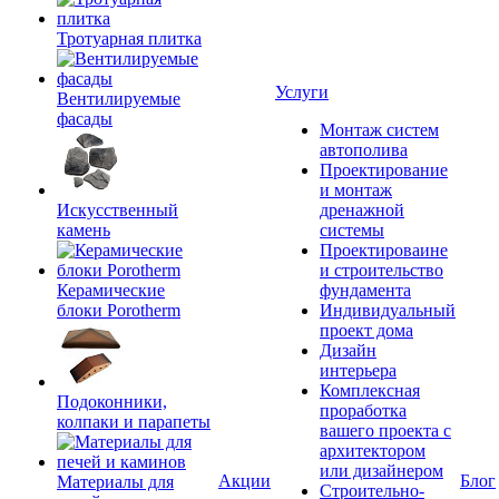
Тротуарная плитка
Услуги
Вентилируемые
фасады
Монтаж систем
автополива
Проектирование
и монтаж
Искусственный
дренажной
камень
системы
Проектироваине
и строительство
Керамические
фундамента
блоки Porotherm
Индивидуальный
проект дома
Дизайн
интерьера
Комплексная
Подоконники,
проработка
колпаки и парапеты
вашего проекта с
архитектором
или дизайнером
Акции
Блог
Материалы для
Строительно-