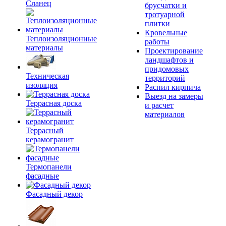
Сланец
брусчатки и
тротуарной
плитки
Кровельные
Теплоизоляционные
работы
материалы
Проектирование
ландшафтов и
придомовых
Техническая
территорий
изоляция
Распил кирпича
Выезд на замеры
Террасная доска
и расчет
материалов
Террасный
керамогранит
Термопанели
фасадные
Фасадный декор