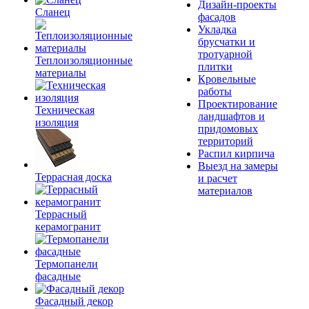
Дизайн-проекты
Сланец
фасадов
Укладка
брусчатки и
тротуарной
Теплоизоляционные
плитки
материалы
Кровельные
работы
Проектирование
Техническая
ландшафтов и
изоляция
придомовых
территорий
Распил кирпича
Выезд на замеры
Террасная доска
и расчет
материалов
Террасный
керамогранит
Термопанели
фасадные
Фасадный декор