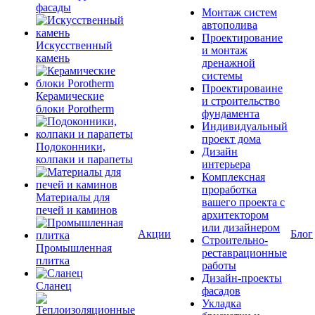
фасады
Монтаж систем
автополива
Проектирование
Искусственный
и монтаж
камень
дренажной
системы
Проектироваине
Керамические
и строительство
блоки Porotherm
фундамента
Индивидуальный
проект дома
Подоконники,
Дизайн
колпаки и парапеты
интерьера
Комплексная
проработка
Материалы для
вашего проекта с
печей и каминов
архитектором
или дизайнером
Акции
Блог
Строительно-
Промышленная
реставрационные
плитка
работы
Дизайн-проекты
Сланец
фасадов
Укладка