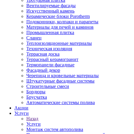
Тротуарная плитка
Вентилируемые фасады
Искусственный камень
Керамические блоки Porotherm
Подоконники, колпаки и парапеты
Материалы для печей и каминов
Промышленная плитка
Сланец
Теплоизоляционные материалы
Техническая изоляция
Террасная доска
Террасный керамогранит
Термопанели фасадные
Фасадный декор
Черепица и кровельные материалы
Штукатурные фасадные системы
Строительные смеси
Бордюры
Брусчатка
Автоматические системы полива
Акции
Услуги
Назад
Услуги
Монтаж систем автополива