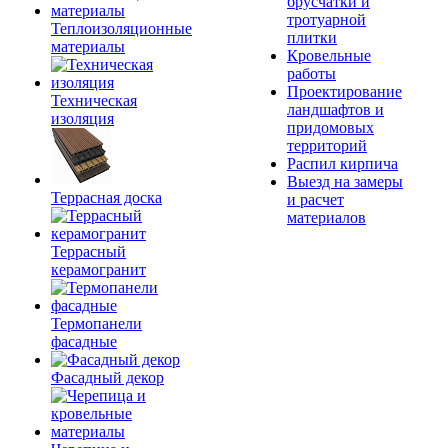
брусчатки и
тротуарной
Теплоизоляционные
плитки
материалы
Кровельные
работы
Проектирование
Техническая
ландшафтов и
изоляция
придомовых
территорий
Распил кирпича
Выезд на замеры
Террасная доска
и расчет
материалов
Террасный
керамогранит
Термопанели
фасадные
Фасадный декор