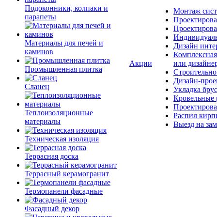
Подоконники, колпаки и
Монтаж сист
парапеты
Проектирова
Проектирова
Индивидуаль
Материалы для печей и
Дизайн инте
каминов
Комплексная
Акции
или дизайне
Промышленная плитка
Строительно
Дизайн-прое
Сланец
Укладка бру
Кровельные 
Проектирова
Теплоизоляционные
Распил кирп
материалы
Выезд на зам
Техническая изоляция
Террасная доска
Террасный керамогранит
Термопанели фасадные
Фасадный декор