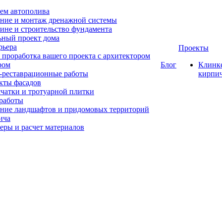
ем автополива
ние и монтаж дренажной системы
ине и строительство фундамента
ный проект дома
рьера
Проекты
 проработка вашего проекта с архитектором
ром
Блог
Клинк
-реставрационные работы
кирпи
кты фасадов
счатки и тротуарной плитки
работы
ние ландшафтов и придомовых территорий
ича
еры и расчет материалов