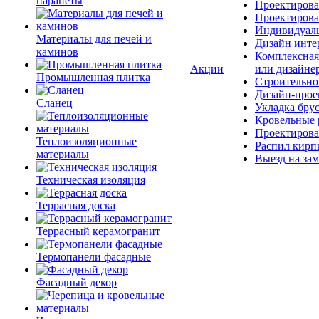
парапеты
Проектирова
Проектирова
Индивидуаль
Материалы для печей и
Дизайн инте
каминов
Комплексная
Акции
или дизайне
Промышленная плитка
Строительно
Дизайн-прое
Сланец
Укладка бру
Кровельные 
Проектирова
Теплоизоляционные
Распил кирп
материалы
Выезд на зам
Техническая изоляция
Террасная доска
Террасный керамогранит
Термопанели фасадные
Фасадный декор