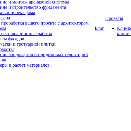
ние и монтаж дренажной системы
ине и строительство фундамента
ный проект дома
рьера
Проекты
 проработка вашего проекта с архитектором
ром
Блог
Клинк
-реставрационные работы
кирпи
кты фасадов
счатки и тротуарной плитки
работы
ние ландшафтов и придомовых территорий
ича
еры и расчет материалов