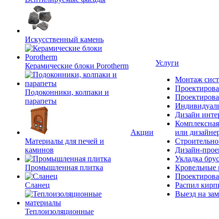
Искусственный камень
Услуги
Керамические блоки Porotherm
Монтаж сист
Проектирова
Подоконники, колпаки и
Проектирова
парапеты
Индивидуаль
Дизайн инте
Комплексная
Акции
или дизайне
Материалы для печей и
Строительно
каминов
Дизайн-прое
Укладка бру
Промышленная плитка
Кровельные 
Проектирова
Сланец
Распил кирп
Выезд на зам
Теплоизоляционные