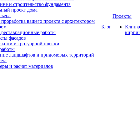
ине и строительство фундамента
ный проект дома
рьера
Проекты
 проработка вашего проекта с архитектором
ром
Блог
Клинк
-реставрационные работы
кирпи
кты фасадов
счатки и тротуарной плитки
работы
ние ландшафтов и придомовых территорий
ича
еры и расчет материалов