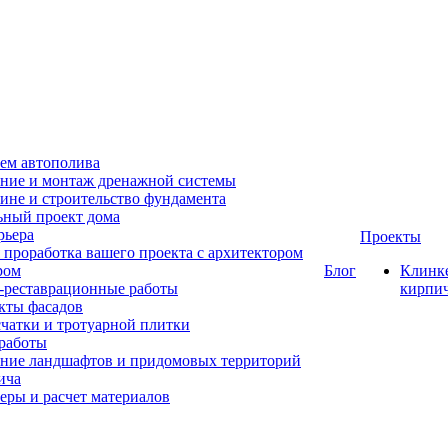
ем автополива
ние и монтаж дренажной системы
ине и строительство фундамента
ный проект дома
рьера
Проекты
 проработка вашего проекта с архитектором
ром
Блог
Клинк
-реставрационные работы
кирпи
кты фасадов
счатки и тротуарной плитки
работы
ние ландшафтов и придомовых территорий
ича
еры и расчет материалов