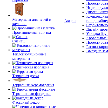
Проектирова
Индивидуаль
Дизайн инте
Комплексная
Материалы для печей и
Акции
или дизайне
каминов
Строительно
Дизайн-прое
Промышленная плитка
Укладка бру
Кровельные 
Сланец
Проектирова
Распил кирп
Выезд на зам
Теплоизоляционные
материалы
Техническая изоляция
Террасная доска
Террасный керамогранит
Термопанели фасадные
Фасадный декор