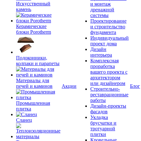
Искусственный
и монтаж
камень
дренажной
системы
Проектироваине
Керамические
и строительство
блоки Porotherm
фундамента
Индивидуальный
проект дома
Дизайн
интерьера
Подоконники,
Комплексная
колпаки и парапеты
проработка
вашего проекта с
архитектором
Материалы для
или дизайнером
печей и каминов
Акции
Блог
Строительно-
реставрационные
работы
Промышленная
Дизайн-проекты
плитка
фасадов
Укладка
Сланец
брусчатки и
тротуарной
плитки
Кровельные