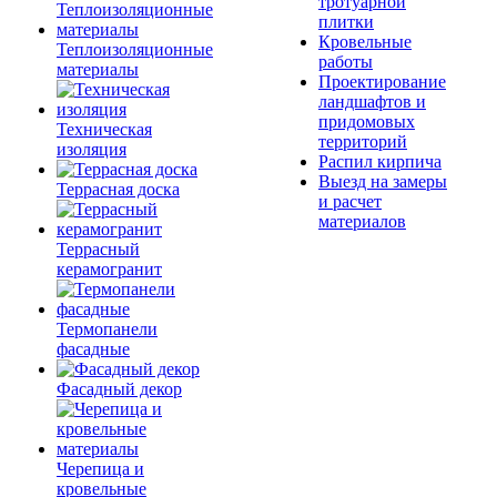
тротуарной
плитки
Кровельные
Теплоизоляционные
работы
материалы
Проектирование
ландшафтов и
придомовых
Техническая
территорий
изоляция
Распил кирпича
Выезд на замеры
Террасная доска
и расчет
материалов
Террасный
керамогранит
Термопанели
фасадные
Фасадный декор
Черепица и
кровельные