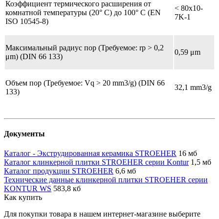
Коэффициент термического расширения от
< 80x10-
комнатной температуры (20° C) до 100° C (EN
7K-1
ISO 10545-8)
Максимальный радиус пор (Требуемое: rp > 0,2
0,59 μm
μm) (DIN 66 133)
Объем пор (Требуемое: Vq > 20 mm3/g) (DIN 66
32,1 mm3/g
133)
Документы
Каталог - Экструдированная керамика STROEHER
16 мб
Каталог клинкерной плитки STROEHER серии Kontur
1,5 мб
Каталог продукции STROEHER
6,6 мб
Технические данные клинкерной плитки STROEHER серии
KONTUR WS
583,8 кб
Как купить
Для покупки товара в нашем интернет-магазине выберите