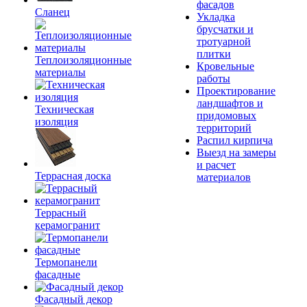
фасадов
Сланец
Укладка
брусчатки и
тротуарной
плитки
Теплоизоляционные
Кровельные
материалы
работы
Проектирование
ландшафтов и
Техническая
придомовых
изоляция
территорий
Распил кирпича
Выезд на замеры
и расчет
Террасная доска
материалов
Террасный
керамогранит
Термопанели
фасадные
Фасадный декор