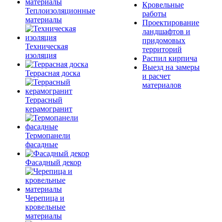
Кровельные
Теплоизоляционные
работы
материалы
Проектирование
ландшафтов и
придомовых
Техническая
территорий
изоляция
Распил кирпича
Выезд на замеры
Террасная доска
и расчет
материалов
Террасный
керамогранит
Термопанели
фасадные
Фасадный декор
Черепица и
кровельные
материалы