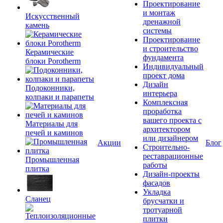
Проектирование
и монтаж
Искусственный
дренажной
камень
системы
Проектироваине
и строительство
Керамические
фундамента
блоки Porotherm
Индивидуальный
проект дома
Дизайн
Подоконники,
интерьера
колпаки и парапеты
Комплексная
проработка
вашего проекта с
Материалы для
архитектором
печей и каминов
или дизайнером
Акции
Блог
Строительно-
реставрационные
Промышленная
работы
плитка
Дизайн-проекты
фасадов
Укладка
Сланец
брусчатки и
тротуарной
плитки