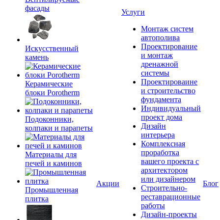
фасады
Услуги
Монтаж систем
автополива
Проектирование
Искусственный
и монтаж
камень
дренажной
системы
Проектироваине
Керамические
и строительство
блоки Porotherm
фундамента
Индивидуальный
проект дома
Подоконники,
Дизайн
колпаки и парапеты
интерьера
Комплексная
проработка
Материалы для
вашего проекта с
печей и каминов
архитектором
или дизайнером
Акции
Блог
Строительно-
Промышленная
реставрационные
плитка
работы
Дизайн-проекты