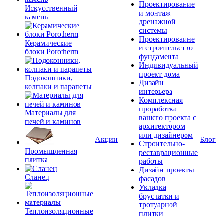
Проектирование
Искусственный
и монтаж
камень
дренажной
системы
Проектироваине
Керамические
и строительство
блоки Porotherm
фундамента
Индивидуальный
проект дома
Подоконники,
Дизайн
колпаки и парапеты
интерьера
Комплексная
проработка
Материалы для
вашего проекта с
печей и каминов
архитектором
или дизайнером
Акции
Блог
Строительно-
Промышленная
реставрационные
плитка
работы
Дизайн-проекты
Сланец
фасадов
Укладка
брусчатки и
тротуарной
Теплоизоляционные
плитки