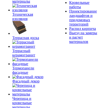
материалы
Кровельные
работы
Проектирование
Техническая
ландшафтов и
изоляция
придомовых
территорий
Распил кирпича
Выезд на замеры
и расчет
Террасная доска
материалов
Террасный
керамогранит
Термопанели
фасадные
Фасадный декор
Черепица и
кровельные
материалы