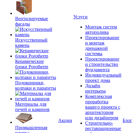
Услуги
Вентилируемые
фасады
Монтаж систем
автополива
Проектирование
Искусственный
и монтаж
камень
дренажной
системы
Проектироваине
Керамические
и строительство
блоки Porotherm
фундамента
Индивидуальный
проект дома
Подоконники,
Дизайн
колпаки и парапеты
интерьера
Комплексная
проработка
Материалы для
вашего проекта с
печей и каминов
архитектором
или дизайнером
Акции
Блог
Строительно-
Промышленная
реставрационные
плитка