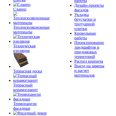
работы
Дизайн-проекты
Сланец
фасадов
Укладка
брусчатки и
тротуарной
Теплоизоляционные
плитки
материалы
Кровельные
работы
Проектирование
Техническая
ландшафтов и
изоляция
придомовых
территорий
Распил кирпича
Выезд на замеры
и расчет
Террасная доска
материалов
Террасный
керамогранит
Термопанели
фасадные