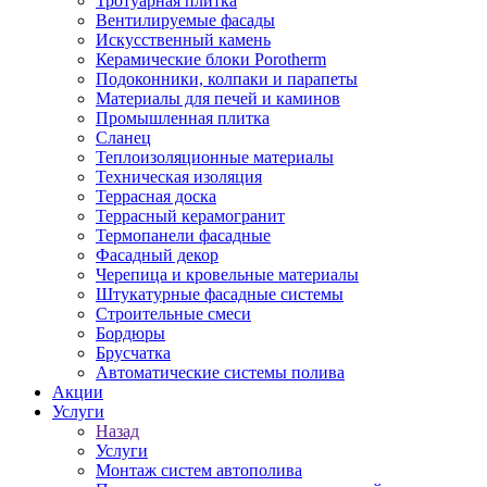
Тротуарная плитка
Вентилируемые фасады
Искусственный камень
Керамические блоки Porotherm
Подоконники, колпаки и парапеты
Материалы для печей и каминов
Промышленная плитка
Сланец
Теплоизоляционные материалы
Техническая изоляция
Террасная доска
Террасный керамогранит
Термопанели фасадные
Фасадный декор
Черепица и кровельные материалы
Штукатурные фасадные системы
Строительные смеси
Бордюры
Брусчатка
Автоматические системы полива
Акции
Услуги
Назад
Услуги
Монтаж систем автополива