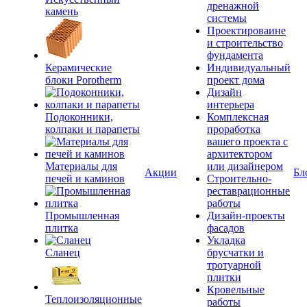
дренажной
камень
системы
Проектироваине
и строительство
фундамента
Керамические
Индивидуальный
блоки Porotherm
проект дома
Дизайн
интерьера
Подоконники,
Комплексная
колпаки и парапеты
проработка
вашего проекта с
архитектором
Материалы для
или дизайнером
Акции
Бл
печей и каминов
Строительно-
реставрационные
работы
Промышленная
Дизайн-проекты
плитка
фасадов
Укладка
Сланец
брусчатки и
тротуарной
плитки
Кровельные
Теплоизоляционные
работы