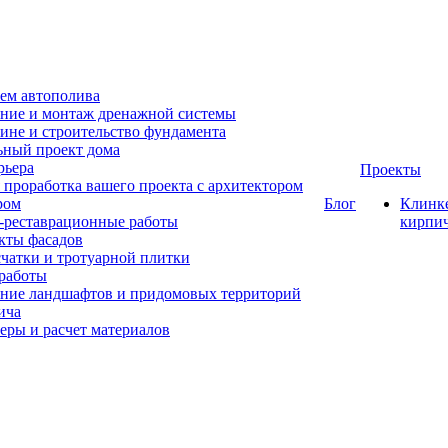
ем автополива
ние и монтаж дренажной системы
ине и строительство фундамента
ный проект дома
рьера
Проекты
 проработка вашего проекта с архитектором
ром
Блог
Клинк
-реставрационные работы
кирпи
кты фасадов
счатки и тротуарной плитки
работы
ние ландшафтов и придомовых территорий
ича
еры и расчет материалов