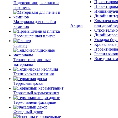
Проектирова
Подоконники, колпаки и
Проектирова
парапеты
Индивидуаль
Дизайн инте
Комплексная
Материалы для печей и
Акции
или дизайне
каминов
Строительно
Дизайн-прое
Промышленная плитка
Укладка бру
Кровельные 
Сланец
Проектирова
Распил кирп
Выезд на зам
Теплоизоляционные
материалы
Техническая изоляция
Террасная доска
Террасный керамогранит
Термопанели фасадные
Фасадный декор