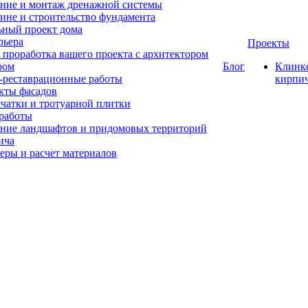
ние и монтаж дренажной системы
ине и строительство фундамента
ный проект дома
рьера
Проекты
 проработка вашего проекта с архитектором
ром
Блог
Клинк
-реставрационные работы
кирпи
кты фасадов
счатки и тротуарной плитки
работы
ние ландшафтов и придомовых территорий
ича
еры и расчет материалов