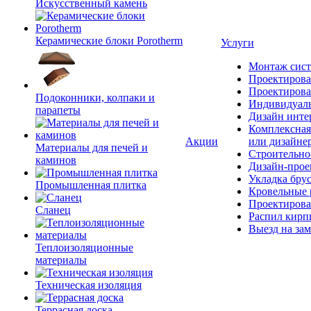
Искусственный камень
Керамические блоки Porotherm
Услуги
Монтаж сист
Проектирова
Проектирова
Подоконники, колпаки и
Индивидуаль
парапеты
Дизайн инте
Комплексная
Акции
или дизайне
Материалы для печей и
Строительно
каминов
Дизайн-прое
Укладка бру
Промышленная плитка
Кровельные 
Проектирова
Сланец
Распил кирп
Выезд на зам
Теплоизоляционные
материалы
Техническая изоляция
Террасная доска