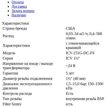
Оплата
Доставка
Задать вопрос
Наличие
Характеристики
Страна бренда
США
0,03–34 м3 /ч; 0,4–568
Расход
л/мин
с отвинчивающейся
Характеристики
крышкой
Модель
ICV-151G-DC-FS
Серия
ICV 1½"
Напряжение на входе / выходе
~24 В
трансформатора
Гарантия
5 лет
Диаметр резьбы подключения
1½" (40 мм)
Диапазон эксплуатационного
1,5–15,0 бар; 150–1500
давления
кПа
Контроль расхода
Есть
Тип резьбы
внутренняя резьба BSP
Filter Sentry
есть