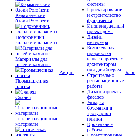
системы
Проектироваине
и строительство
Керамические
фундамента
блоки Porotherm
Индивидуальный
проект дома
Дизайн
Подоконники,
интерьера
колпаки и парапеты
Комплексная
проработка
вашего проекта с
Материалы для
архитектором
печей и каминов
или дизайнером
Акции
Блог
Строительно-
реставрационные
Промышленная
работы
плитка
Дизайн-проекты
фасадов
Сланец
Укладка
брусчатки и
тротуарной
Теплоизоляционные
плитки
материалы
Кровельные
работы
Проектирование