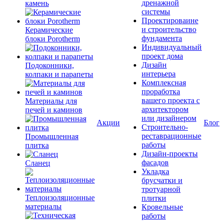
дренажной
камень
системы
Проектироваине
и строительство
Керамические
фундамента
блоки Porotherm
Индивидуальный
проект дома
Дизайн
Подоконники,
интерьера
колпаки и парапеты
Комплексная
проработка
вашего проекта с
Материалы для
архитектором
печей и каминов
или дизайнером
Акции
Блог
Строительно-
реставрационные
Промышленная
работы
плитка
Дизайн-проекты
фасадов
Сланец
Укладка
брусчатки и
тротуарной
Теплоизоляционные
плитки
материалы
Кровельные
работы