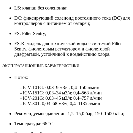
LS: клапан без соленоида;
DC: фиксирующий соленоид постоянного тока (DC) для
контроллеров с питанием от батарей;
FS: Filter Sentry;
FS-R: модель для технической воды с системой Filter
Sentry, фиолетовым регулятором и фиолетовой
диафрагмой, устойчивой к воздействию хлора.
ЭКСПЛУАТАЦИОННЫЕ ХАРАКТЕРИСТИКИ
Поток:
- ICV-101G: 0,03–9 м3/ч; 0,4–150 л/мин
- ICV-151G: 0,03–34 м3/ч; 0,4–568 л/мин
- ICV-201G: 0,03–45 м3/ч; 0,4–757 л/мин
- ICV-301: 0,03–68 м3/ч; 0,4–1135 л/мин
Рекомендуемое давление: 1,5–15,0 бар; 150–1500 кПа;
Температура: 66 °C;