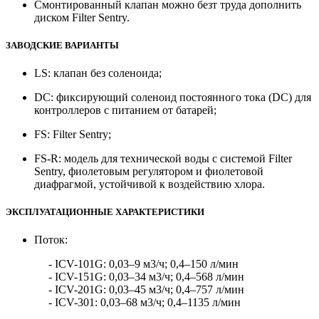
Смонтированный клапан можно безт труда дополнить
диском Filter Sentry.
ЗАВОДСКИЕ ВАРИАНТЫ
LS: клапан без соленоида;
DC: фиксирующий соленоид постоянного тока (DC) для
контроллеров с питанием от батарей;
FS: Filter Sentry;
FS-R: модель для технической воды с системой Filter
Sentry, фиолетовым регулятором и фиолетовой
диафрагмой, устойчивой к воздействию хлора.
ЭКСПЛУАТАЦИОННЫЕ ХАРАКТЕРИСТИКИ
Поток:
- ICV-101G: 0,03–9 м3/ч; 0,4–150 л/мин
- ICV-151G: 0,03–34 м3/ч; 0,4–568 л/мин
- ICV-201G: 0,03–45 м3/ч; 0,4–757 л/мин
- ICV-301: 0,03–68 м3/ч; 0,4–1135 л/мин