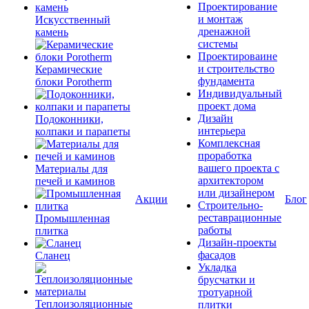
Проектирование
и монтаж
Искусственный
дренажной
камень
системы
Проектироваине
и строительство
Керамические
фундамента
блоки Porotherm
Индивидуальный
проект дома
Дизайн
Подоконники,
интерьера
колпаки и парапеты
Комплексная
проработка
вашего проекта с
Материалы для
архитектором
печей и каминов
или дизайнером
Акции
Блог
Строительно-
реставрационные
Промышленная
работы
плитка
Дизайн-проекты
фасадов
Сланец
Укладка
брусчатки и
тротуарной
Теплоизоляционные
плитки