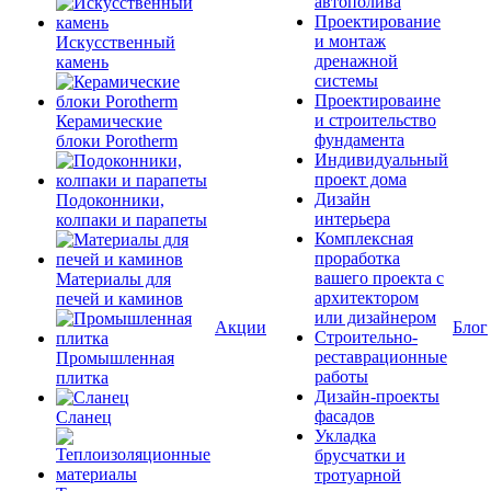
автополива
Проектирование
и монтаж
Искусственный
дренажной
камень
системы
Проектироваине
и строительство
Керамические
фундамента
блоки Porotherm
Индивидуальный
проект дома
Дизайн
Подоконники,
интерьера
колпаки и парапеты
Комплексная
проработка
вашего проекта с
Материалы для
архитектором
печей и каминов
или дизайнером
Акции
Блог
Строительно-
реставрационные
Промышленная
работы
плитка
Дизайн-проекты
фасадов
Сланец
Укладка
брусчатки и
тротуарной