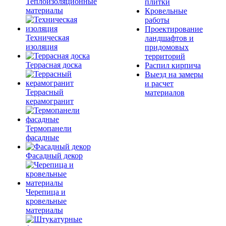
Теплоизоляционные
плитки
материалы
Кровельные
работы
Проектирование
Техническая
ландшафтов и
изоляция
придомовых
территорий
Террасная доска
Распил кирпича
Выезд на замеры
и расчет
Террасный
материалов
керамогранит
Термопанели
фасадные
Фасадный декор
Черепица и
кровельные
материалы