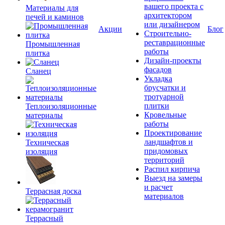
вашего проекта с
Материалы для
архитектором
печей и каминов
или дизайнером
Акции
Блог
Строительно-
реставрационные
Промышленная
работы
плитка
Дизайн-проекты
фасадов
Сланец
Укладка
брусчатки и
тротуарной
плитки
Теплоизоляционные
Кровельные
материалы
работы
Проектирование
ландшафтов и
Техническая
придомовых
изоляция
территорий
Распил кирпича
Выезд на замеры
и расчет
Террасная доска
материалов
Террасный