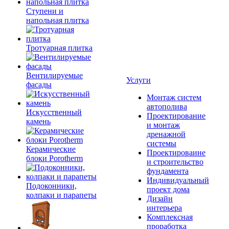
Ступени и
напольная плитка
Тротуарная плитка
Вентилируемые
Услуги
фасады
Монтаж систем
автополива
Искусственный
Проектирование
камень
и монтаж
дренажной
системы
Керамические
Проектироваине
блоки Porotherm
и строительство
фундамента
Индивидуальный
Подоконники,
проект дома
колпаки и парапеты
Дизайн
интерьера
Комплексная
проработка