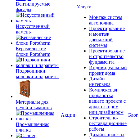
Вентилируемые
Услуги
фасады
Монтаж систем
автополива
Искусственный
Проектирование
камень
и монтаж
дренажной
системы
Керамические
Проектироваине
блоки Porotherm
и строительство
фундамента
Индивидуальный
Подоконники,
проект дома
колпаки и парапеты
Дизайн
интерьера
Комплексная
проработка
вашего проекта с
Материалы для
архитектором
печей и каминов
или дизайнером
Акции
Блог
Строительно-
реставрационные
Промышленная
работы
плитка
Дизайн-проекты