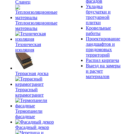
фасадов
Сланец
Укладка
брусчатки и
тротуарной
плитки
Теплоизоляционные
Кровельные
материалы
работы
Проектирование
ландшафтов и
Техническая
придомовых
изоляция
территорий
Распил кирпича
Выезд на замеры
и расчет
Террасная доска
материалов
Террасный
керамогранит
Термопанели
фасадные
Фасадный декор