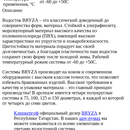
от -60 до +50С
применения, °С
Описание
Водосток BRYZA – это классический доведенный до
совершенства форм, материал. Стойкий к ультрафиолету,
морозоупорный материал высокого качества из
поливинилхлорида (ПВХ), имеющий высокие
характеристики по упругости и пожаробезопасности.
Цветостойкость материала порадует вас своей
долговечностью, а благодаря пластичности наш водосток
сохранит свою форму после холодной зимы. Рабочий
температурный режим системы от -60 до +50С.
Системы BRYZA производят на новом и современном
оборудовании с высоким классом точности, что позволяет
избежать бракованных изделий. Высокие требования к
качеству и упаковке материала – это главный принцип
производства! В арсенале имеется четыре полукруглые
системы в 75, 100, 125 и 150 диаметрах, в каждой из которой
от четырех до семи цветов.
Клинкергоф
официальный дилер
BRYZA
в
Республике Татарстан. В наших
шоу-румах
вы
можете ознакомиться со всеми элементами и
цветами водосточной системы.