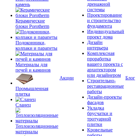
дренажной
камень
системы
Проектироваине
и строительство
Керамические
фундамента
блоки Porotherm
Индивидуальный
проект дома
Дизайн
Подоконники,
интерьера
колпаки и парапеты
Комплексная
проработка
вашего проекта с
Материалы для
архитектором
печей и каминов
или дизайнером
Акции
Блог
Строительно-
реставрационные
Промышленная
работы
плитка
Дизайн-проекты
фасадов
Сланец
Укладка
брусчатки и
тротуарной
плитки
Теплоизоляционные
Кровельные
материалы
работы