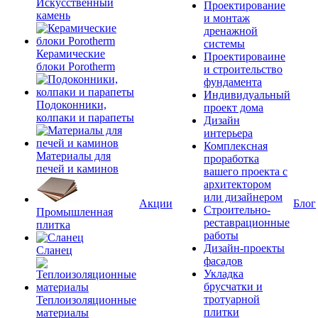
Искусственный
Проектирование
камень
и монтаж
дренажной
системы
Керамические
Проектироваине
блоки Porotherm
и строительство
фундамента
Индивидуальный
Подоконники,
проект дома
колпаки и парапеты
Дизайн
интерьера
Комплексная
Материалы для
проработка
печей и каминов
вашего проекта с
архитектором
или дизайнером
Акции
Блог
Строительно-
Промышленная
реставрационные
плитка
работы
Дизайн-проекты
Сланец
фасадов
Укладка
брусчатки и
тротуарной
Теплоизоляционные
плитки
материалы