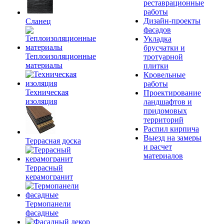
реставрационные
работы
Дизайн-проекты
Сланец
фасадов
Укладка
брусчатки и
Теплоизоляционные
тротуарной
материалы
плитки
Кровельные
работы
Техническая
Проектирование
изоляция
ландшафтов и
придомовых
территорий
Распил кирпича
Выезд на замеры
Террасная доска
и расчет
материалов
Террасный
керамогранит
Термопанели
фасадные