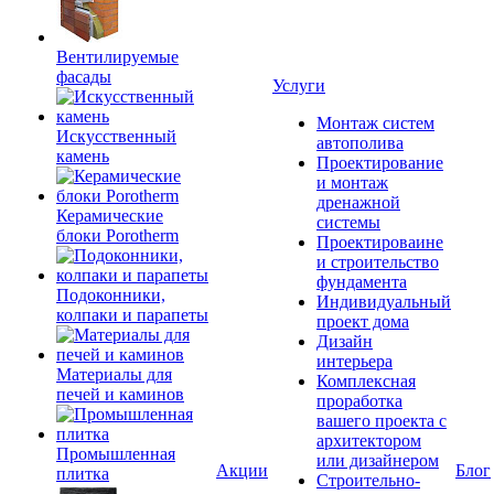
Вентилируемые
фасады
Услуги
Монтаж систем
Искусственный
автополива
камень
Проектирование
и монтаж
дренажной
Керамические
системы
блоки Porotherm
Проектироваине
и строительство
фундамента
Подоконники,
Индивидуальный
колпаки и парапеты
проект дома
Дизайн
интерьера
Материалы для
Комплексная
печей и каминов
проработка
вашего проекта с
архитектором
Промышленная
или дизайнером
Акции
Блог
плитка
Строительно-