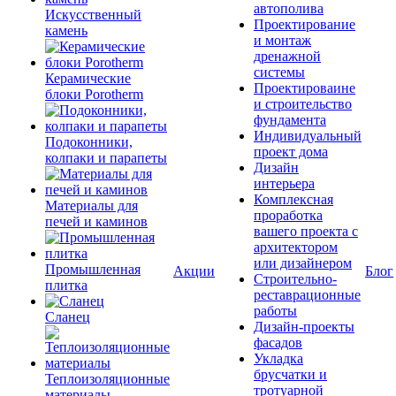
автополива
Искусственный
Проектирование
камень
и монтаж
дренажной
системы
Керамические
Проектироваине
блоки Porotherm
и строительство
фундамента
Индивидуальный
Подоконники,
проект дома
колпаки и парапеты
Дизайн
интерьера
Комплексная
Материалы для
проработка
печей и каминов
вашего проекта с
архитектором
или дизайнером
Промышленная
Акции
Блог
Строительно-
плитка
реставрационные
работы
Сланец
Дизайн-проекты
фасадов
Укладка
брусчатки и
Теплоизоляционные
тротуарной
материалы