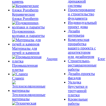
дренажной
камень
системы
Проектироваине
и строительство
Керамические
фундамента
блоки Porotherm
Индивидуальный
проект дома
Дизайн
Подоконники,
интерьера
колпаки и парапеты
Комплексная
проработка
вашего проекта с
Материалы для
архитектором
печей и каминов
или дизайнером
Акции
Блог
Строительно-
реставрационные
Промышленная
работы
плитка
Дизайн-проекты
фасадов
Сланец
Укладка
брусчатки и
тротуарной
Теплоизоляционные
плитки
материалы
Кровельные
работы