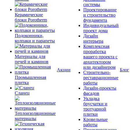
системы
Проектироваине
Керамические
и строительство
блоки Porotherm
фундамента
Индивидуальный
проект дома
Подоконники,
Дизайн
колпаки и парапеты
интерьера
Комплексная
проработка
Материалы для
вашего проекта с
печей и каминов
архитектором
или дизайнером
Акции
Блог
Строительно-
Промышленная
реставрационные
плитка
работы
Дизайн-проекты
Сланец
фасадов
Укладка
брусчатки и
тротуарной
Теплоизоляционные
плитки
материалы
Кровельные
работы
Проектирование