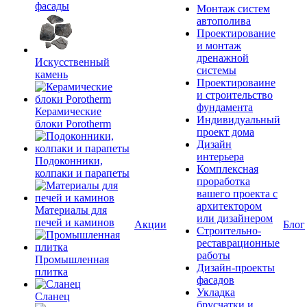
фасады
Монтаж систем
автополива
Проектирование
и монтаж
дренажной
Искусственный
системы
камень
Проектироваине
и строительство
фундамента
Керамические
Индивидуальный
блоки Porotherm
проект дома
Дизайн
интерьера
Подоконники,
Комплексная
колпаки и парапеты
проработка
вашего проекта с
архитектором
Материалы для
или дизайнером
печей и каминов
Акции
Блог
Строительно-
реставрационные
работы
Промышленная
Дизайн-проекты
плитка
фасадов
Укладка
Сланец
брусчатки и