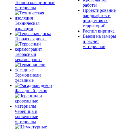
Теплоизоляционные
работы
материалы
Проектирование
ландшафтов и
придомовых
Техническая
территорий
изоляция
Распил кирпича
Выезд на замеры
Террасная доска
и расчет
материалов
Террасный
керамогранит
Термопанели
фасадные
Фасадный декор
Черепица и
кровельные
материалы