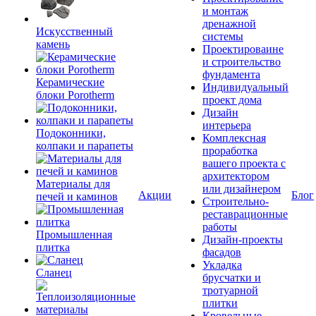
и монтаж
дренажной
Искусственный
системы
камень
Проектироваине
и строительство
фундамента
Керамические
Индивидуальный
блоки Porotherm
проект дома
Дизайн
интерьера
Подоконники,
Комплексная
колпаки и парапеты
проработка
вашего проекта с
архитектором
Материалы для
или дизайнером
Акции
Блог
печей и каминов
Строительно-
реставрационные
работы
Промышленная
Дизайн-проекты
плитка
фасадов
Укладка
Сланец
брусчатки и
тротуарной
плитки
Кровельные