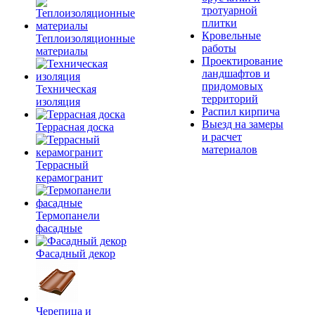
тротуарной
плитки
Кровельные
Теплоизоляционные
работы
материалы
Проектирование
ландшафтов и
придомовых
Техническая
территорий
изоляция
Распил кирпича
Выезд на замеры
Террасная доска
и расчет
материалов
Террасный
керамогранит
Термопанели
фасадные
Фасадный декор
Черепица и