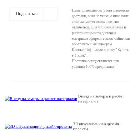
Цена приведена без учета стоимости
Поделиться
доставки, если не указано иное поле,
а так же может незначительно
отличаться. Для уточнения цены и
расчета стоимости доставки
материала оформите заказ online или
обратитесь к менеджерам
КлинкерГоф, нажав кнопку "Купить
в 1 клик".
Поставка осуществляется при
условии 100% предоплаты.
Выезд на замеры и расчет
материалов
3D визуализации и дизайн-
проекты