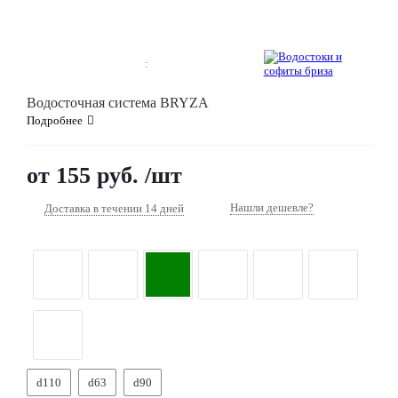
8 800 201 6581
:
Заказать звонок
Водосточная система BRYZA
Подробнее
от
155 руб.
/шт
Нашли дешевле?
Доставка в течении 14 дней
d110
d63
d90