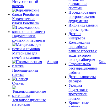
Искусственный
дренажной
камень
системы
Проектироваине
и строительство
Керамические
фундамента
блоки Porotherm
Индивидуальный
проект дома
Дизайн
Подоконники,
интерьера
колпаки и парапеты
Комплексная
проработка
вашего проекта с
Материалы для
архитектором
печей и каминов
или дизайнером
Акции
Блог
Строительно-
реставрационные
Промышленная
работы
плитка
Дизайн-проекты
фасадов
Сланец
Укладка
брусчатки и
тротуарной
плитки
Теплоизоляционные
Кровельные
материалы
работы