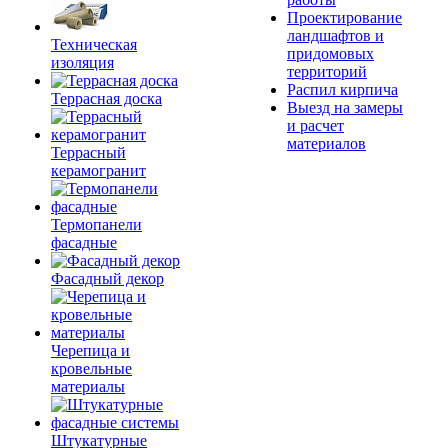
Проектирование
ландшафтов и
Техническая
придомовых
изоляция
территорий
Распил кирпича
Террасная доска
Выезд на замеры
и расчет
материалов
Террасный
керамогранит
Термопанели
фасадные
Фасадный декор
Черепица и
кровельные
материалы
Штукатурные