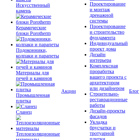
Проектирование
Искусственный
и монтаж
камень
дренажной
системы
Проектироваине
Керамические
и строительство
блоки Porotherm
фундамента
Индивидуальный
проект дома
Подоконники,
Дизайн
колпаки и парапеты
интерьера
Комплексная
проработка
Материалы для
вашего проекта с
печей и каминов
архитектором
или дизайнером
Акции
Блог
Строительно-
Промышленная
реставрационные
плитка
работы
Дизайн-проекты
Сланец
фасадов
Укладка
брусчатки и
тротуарной
Теплоизоляционные
плитки
материалы