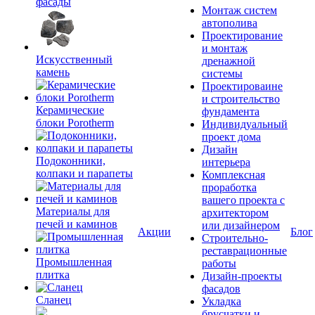
фасады
Монтаж систем
автополива
Проектирование
и монтаж
Искусственный
дренажной
камень
системы
Проектироваине
и строительство
Керамические
фундамента
блоки Porotherm
Индивидуальный
проект дома
Дизайн
Подоконники,
интерьера
колпаки и парапеты
Комплексная
проработка
вашего проекта с
Материалы для
архитектором
печей и каминов
или дизайнером
Акции
Блог
Строительно-
реставрационные
Промышленная
работы
плитка
Дизайн-проекты
фасадов
Сланец
Укладка
брусчатки и