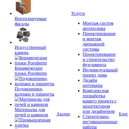
Услуги
Вентилируемые
Монтаж систем
фасады
автополива
Проектирование
и монтаж
дренажной
Искусственный
системы
камень
Проектироваине
и строительство
фундамента
Керамические
Индивидуальный
блоки Porotherm
проект дома
Дизайн
интерьера
Подоконники,
Комплексная
колпаки и парапеты
проработка
вашего проекта с
архитектором
Материалы для
или дизайнером
Акции
Блог
печей и каминов
Строительно-
реставрационные
работы