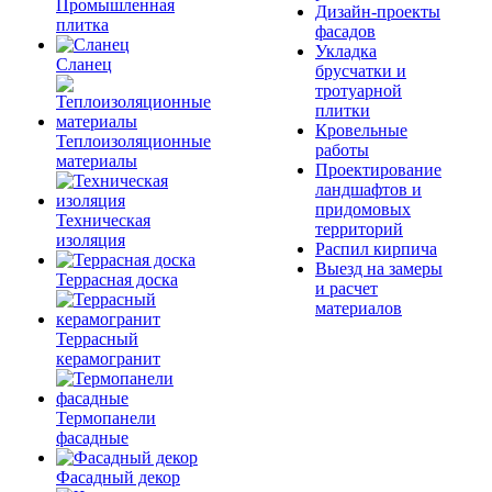
Промышленная
Дизайн-проекты
плитка
фасадов
Укладка
Сланец
брусчатки и
тротуарной
плитки
Кровельные
Теплоизоляционные
работы
материалы
Проектирование
ландшафтов и
придомовых
Техническая
территорий
изоляция
Распил кирпича
Выезд на замеры
Террасная доска
и расчет
материалов
Террасный
керамогранит
Термопанели
фасадные
Фасадный декор