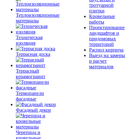
тротуарной
плитки
Теплоизоляционные
Кровельные
материалы
работы
Проектирование
ландшафтов и
Техническая
придомовых
изоляция
территорий
Распил кирпича
Террасная доска
Выезд на замеры
и расчет
материалов
Террасный
керамогранит
Термопанели
фасадные
Фасадный декор
Черепица и
кровельные