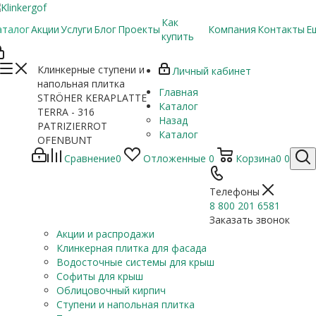
Как
аталог
Акции
Услуги
Блог
Проекты
Компания
Контакты
Е
купить
Клинкерные ступени и
Личный кабинет
напольная плитка
Главная
STRÖHER KERAPLATTE
Каталог
TERRA - 316
Назад
PATRIZIERROT
Каталог
OFENBUNT
Сравнение
0
Отложенные
0
Корзина
0
0
Телефоны
8 800 201 6581
Заказать звонок
Акции и распродажи
Клинкерная плитка для фасада
Водосточные системы для крыш
Софиты для крыш
Облицовочный кирпич
Ступени и напольная плитка