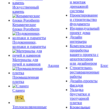
и монтаж
дренажной
Искусственный
системы
камень
Проектироваине
и строительство
фундамента
Керамические
Индивидуальный
блоки Porotherm
проект дома
Дизайн
интерьера
Подоконники,
Комплексная
колпаки и парапеты
проработка
вашего проекта с
архитектором
Материалы для
или дизайнером
печей и каминов
Акции
Блог
Строительно-
реставрационные
работы
Промышленная
Дизайн-проекты
плитка
фасадов
Укладка
Сланец
брусчатки и
тротуарной
плитки
Теплоизоляционные
Кровельные