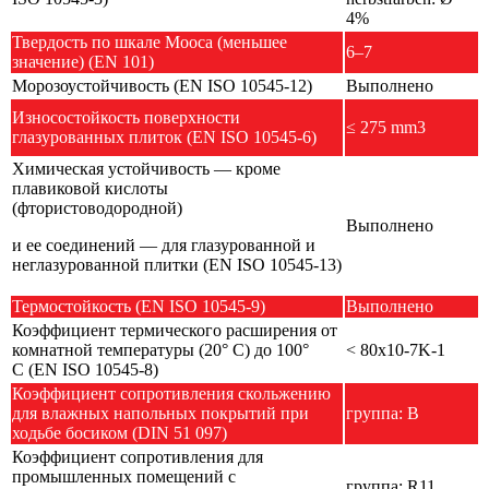
4%
Твердость по шкале Мооса (меньшее
6–7
значение) (EN 101)
Морозоустойчивость (EN ISO 10545-12)
Выполнено
Износостойкость поверхности
≤ 275 mm3
глазурованных плиток (EN ISO 10545-6)
Химическая устойчивость — кроме
плавиковой кислоты
(фтористоводородной)
Выполнено
и ее соединений — для глазурованной и
неглазурованной плитки (EN ISO 10545-13)
Термостойкость (EN ISO 10545-9)
Выполнено
Коэффициент термического расширения от
комнатной температуры (20° C) до 100°
< 80x10-7K-1
C (EN ISO 10545-8)
Коэффициент сопротивления скольжению
для влажных напольных покрытий при
группа: B
ходьбе босиком (DIN 51 097)
Коэффициент сопротивления для
промышленных помещений с
группа: R11