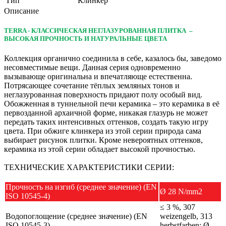
Тип
Клинкер
Описание
TERRA - КЛАССИЧЕСКАЯ НЕГЛАЗУРОВАННАЯ ПЛИТКА –
ВЫСОКАЯ ПРОЧНОСТЬ И НАТУРАЛЬНЫЕ ЦВЕТА
Коллекция органично соединила в себе, казалось бы, заведомо
несовместимые вещи. Данная серия одновременно
вызывающе оригинальна и впечатляюще естественна.
Потрясающее сочетание тёплых земляных тонов и
неглазурованная поверхность придают полу особый вид.
Обожженная в туннельной печи керамика – это керамика в её
первозданной архаичной форме, никакая глазурь не может
передать таких интенсивных оттенков, создать такую игру
цвета. При обжиге клинкера из этой серии природа сама
выбирает рисунок плитки. Кроме невероятных оттенков,
керамика из этой серии обладает высокой прочностью.
ТЕХНИЧЕСКИЕ ХАРАКТЕРИСТИКИ СЕРИИ:
Прочность на изгиб (среднее значение) (EN
Ø 28 N/mm2
ISO 10545-4)
≤ 3 %, 307
Водопоглощение (среднее значение) (EN
weizengelb, 313
ISO 10545-3)
herbstfarben: Ø