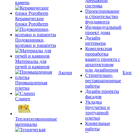
дренажной
камень
системы
Проектироваине
и строительство
Керамические
фундамента
блоки Porotherm
Индивидуальный
проект дома
Дизайн
Подоконники,
интерьера
колпаки и парапеты
Комплексная
проработка
вашего проекта с
Материалы для
архитектором
печей и каминов
или дизайнером
Акции
Блог
Строительно-
реставрационные
Промышленная
работы
плитка
Дизайн-проекты
фасадов
Сланец
Укладка
брусчатки и
тротуарной
плитки
Теплоизоляционные
Кровельные
материалы
работы