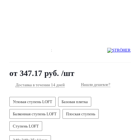
8 800 201 6581
Заказать звонок
:
от
347.17 руб.
/шт
Нашли дешевле?
Доставка в течении 14 дней
Угловая ступень LOFT
Базовая плитка
Балконная ступень LOFT
Плоская ступень
Ступень LOFT