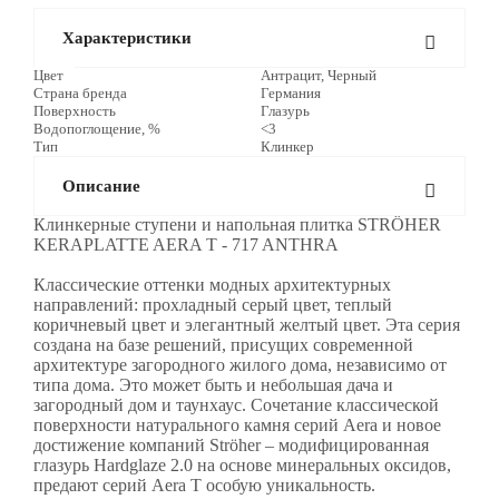
Характеристики
Цвет
Антрацит, Черный
Страна бренда
Германия
Поверхность
Глазурь
Водопоглощение, %
<3
Тип
Клинкер
Описание
Клинкерные ступени и напольная плитка STRÖHER
KERAPLATTE AERA T - 717 ANTHRA
Классические оттенки модных архитектурных
направлений: прохладный серый цвет, теплый
коричневый цвет и элегантный желтый цвет. Эта серия
создана на базе решений, присущих современной
архитектуре загородного жилого дома, независимо от
типа дома. Это может быть и небольшая дача и
загородный дом и таунхаус. Сочетание классической
поверхности натурального камня серий Aera и новое
достижение компаний Ströher – модифицированная
глазурь Hardglaze 2.0 на основе минеральных оксидов,
предают серий Aera T особую уникальность.