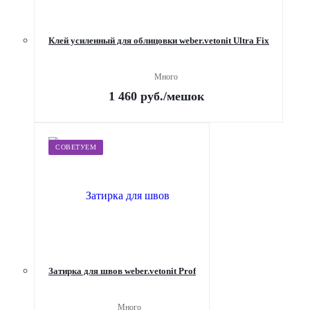
Клей усиленный для облицовки weber.vetonit Ultra Fix
Много
1 460
руб.
/мешок
СОВЕТУЕМ
Затирка для швов weber.vetonit Prof
Много