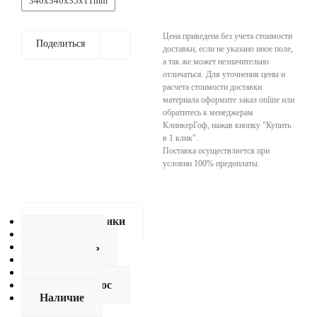
340x340x35x11mm
Цена приведена без учета стоимости
Поделиться
доставки, если не указано иное поле,
а так же может незначительно
отличаться. Для уточнения цены и
расчета стоимости доставки
материала оформите заказ online или
обратитесь к менеджерам
КлинкерГоф, нажав кнопку "Купить
в 1 клик".
Поставка осуществляется при
условии 100% предоплаты.
Характеристики
Описание
Как купить
Оплата
Доставка
Задать вопрос
Наличие