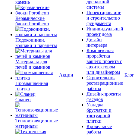
дренажной
камень
системы
Проектироваине
и строительство
Керамические
фундамента
блоки Porotherm
Индивидуальный
проект дома
Дизайн
Подоконники,
интерьера
колпаки и парапеты
Комплексная
проработка
вашего проекта с
Материалы для
архитектором
печей и каминов
или дизайнером
Акции
Блог
Строительно-
реставрационные
Промышленная
работы
плитка
Дизайн-проекты
фасадов
Сланец
Укладка
брусчатки и
тротуарной
Теплоизоляционные
плитки
материалы
Кровельные
работы