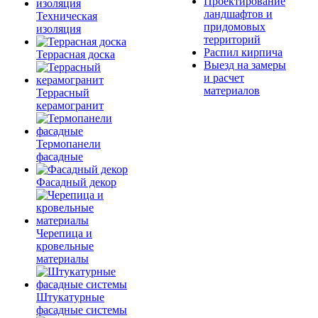
Проектирование
ландшафтов и
Техническая
придомовых
изоляция
территорий
Распил кирпича
Террасная доска
Выезд на замеры
и расчет
материалов
Террасный
керамогранит
Термопанели
фасадные
Фасадный декор
Черепица и
кровельные
материалы
Штукатурные
фасадные системы