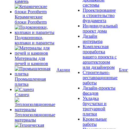
камень
системы
Проектироваине
и строительство
Керамические
фундамента
блоки Porotherm
Индивидуальный
проект дома
Дизайн
Подоконники,
интерьера
колпаки и парапеты
Комплексная
проработка
вашего проекта с
Материалы для
архитектором
печей и каминов
или дизайнером
Акции
Блог
Строительно-
реставрационные
Промышленная
работы
плитка
Дизайн-проекты
фасадов
Сланец
Укладка
брусчатки и
тротуарной
плитки
Теплоизоляционные
Кровельные
материалы
работы