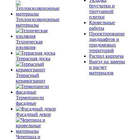
Укладка
брусчатки и
тротуарной
плитки
Теплоизоляционные
Кровельные
материалы
работы
Проектирование
ландшафтов и
Техническая
придомовых
изоляция
территорий
Распил кирпича
Террасная доска
Выезд на замеры
и расчет
материалов
Террасный
керамогранит
Термопанели
фасадные
Фасадный декор
Черепица и