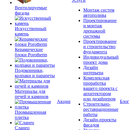
Услуги
Вентилируемые
Монтаж систем
фасады
автополива
Проектирование
и монтаж
Искусственный
дренажной
камень
системы
Проектироваине
и строительство
Керамические
фундамента
блоки Porotherm
Индивидуальный
проект дома
Дизайн
Подоконники,
интерьера
колпаки и парапеты
Комплексная
проработка
вашего проекта с
Материалы для
архитектором
печей и каминов
или дизайнером
Акции
Блог
Строительно-
реставрационные
Промышленная
работы
плитка
Дизайн-проекты
фасадов
Сланец