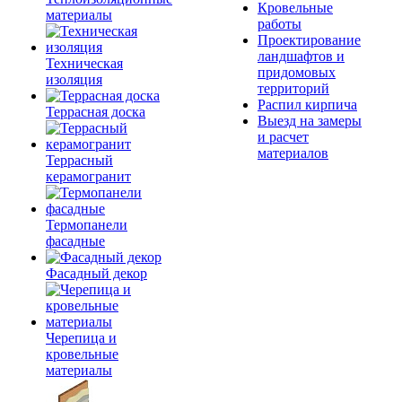
Кровельные
материалы
работы
Проектирование
ландшафтов и
Техническая
придомовых
изоляция
территорий
Распил кирпича
Террасная доска
Выезд на замеры
и расчет
материалов
Террасный
керамогранит
Термопанели
фасадные
Фасадный декор
Черепица и
кровельные
материалы