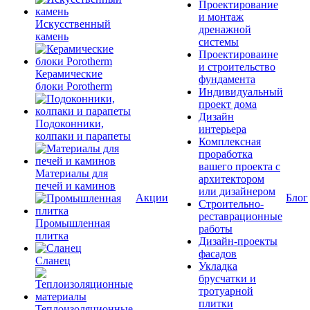
Проектирование
и монтаж
Искусственный
дренажной
камень
системы
Проектироваине
и строительство
Керамические
фундамента
блоки Porotherm
Индивидуальный
проект дома
Дизайн
Подоконники,
интерьера
колпаки и парапеты
Комплексная
проработка
вашего проекта с
Материалы для
архитектором
печей и каминов
или дизайнером
Акции
Блог
Строительно-
реставрационные
Промышленная
работы
плитка
Дизайн-проекты
фасадов
Сланец
Укладка
брусчатки и
тротуарной
плитки
Теплоизоляционные