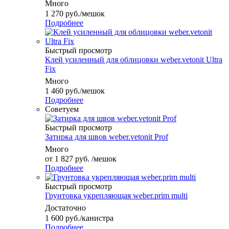
Много
1 270
руб.
/мешок
Подробнее
Быстрый просмотр
Клей усиленный для облицовки weber.vetonit Ultra
Fix
Много
1 460
руб.
/мешок
Подробнее
Советуем
Быстрый просмотр
Затирка для швов weber.vetonit Prof
Много
от
1 827 руб.
/мешок
Подробнее
Быстрый просмотр
Грунтовка укрепляющая weber.prim multi
Достаточно
1 600
руб.
/канистра
Подробнее