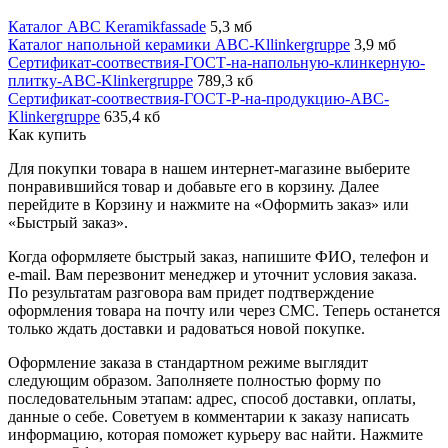
Каталог ABC Keramikfassade
5,3 мб
Каталог напольной керамики ABC-Kllinkergruppe
3,9 мб
Сертификат-соотвествия-ГОСТ-на-напольную-клинкерную-
плитку-ABC-Klinkergruppe
789,3 кб
Сертификат-соотвествия-ГОСТ-Р-на-продукцию-ABC-
Klinkergruppe
635,4 кб
Как купить
Для покупки товара в нашем интернет-магазине выберите
понравившийся товар и добавьте его в корзину. Далее
перейдите в Корзину и нажмите на «Оформить заказ» или
«Быстрый заказ».
Когда оформляете быстрый заказ, напишите ФИО, телефон и
e-mail. Вам перезвонит менеджер и уточнит условия заказа.
По результатам разговора вам придет подтверждение
оформления товара на почту или через СМС. Теперь останется
только ждать доставки и радоваться новой покупке.
Оформление заказа в стандартном режиме выглядит
следующим образом. Заполняете полностью форму по
последовательным этапам: адрес, способ доставки, оплаты,
данные о себе. Советуем в комментарии к заказу написать
информацию, которая поможет курьеру вас найти. Нажмите