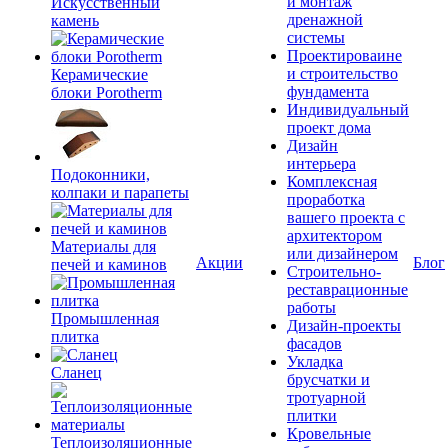
и монтаж
Искусственный
дренажной
камень
системы
Проектироваине
и строительство
Керамические
фундамента
блоки Porotherm
Индивидуальный
проект дома
Дизайн
интерьера
Подоконники,
Комплексная
колпаки и парапеты
проработка
вашего проекта с
архитектором
Материалы для
или дизайнером
Акции
Блог
печей и каминов
Строительно-
реставрационные
работы
Промышленная
Дизайн-проекты
плитка
фасадов
Укладка
Сланец
брусчатки и
тротуарной
плитки
Кровельные
Теплоизоляционные