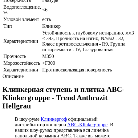
Поверхность
Глазурь
Водопоглощение,
<6
%
Угловой элемент
есть
Тип
Клинкер
Устойчивость к глубокому истиранию, мм3
< 393, Прочность на изгиб, N/мм2 - 32,
Характеристики
Класс противоскольжения - R9, Группа
истираемости - IV, Глазурованная
Прочность
М350
Морозостойкость
>F300
Характеристики
Противоскользящая поверхность
Описание
Клинкерная ступень и плитка ABC-
Klinkergruppe - Trend Anthrazit
Hellgrau
В шоу-руме
Клинкергоф
официальный
дистрибьютор концерна
ABC-Klinkergruppe
. В
наших шоу-румах представлена вся линейка
напольной керамики ABC. Также вы можете