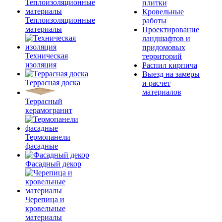
плитки
Кровельные
Теплоизоляционные
работы
материалы
Проектирование
ландшафтов и
придомовых
Техническая
территорий
изоляция
Распил кирпича
Выезд на замеры
Террасная доска
и расчет
материалов
Террасный
керамогранит
Термопанели
фасадные
Фасадный декор
Черепица и
кровельные
материалы