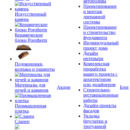
автополива
Проектирование
и монтаж
Искусственный
дренажной
камень
системы
Проектироваине
и строительство
Керамические
фундамента
блоки Porotherm
Индивидуальный
проект дома
Дизайн
интерьера
Комплексная
Подоконники,
проработка
колпаки и парапеты
вашего проекта с
архитектором
или дизайнером
Материалы для
Акции
Блог
Строительно-
печей и каминов
реставрационные
работы
Дизайн-проекты
Промышленная
фасадов
плитка
Укладка
брусчатки и
Сланец
тротуарной