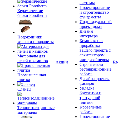
системы
Проектироваине
Керамические
и строительство
блоки Porotherm
фундамента
Индивидуальный
проект дома
Дизайн
интерьера
Подоконники,
Комплексная
колпаки и парапеты
проработка
вашего проекта с
архитектором
Материалы для
или дизайнером
печей и каминов
Акции
Бл
Строительно-
реставрационные
работы
Промышленная
Дизайн-проекты
плитка
фасадов
Укладка
Сланец
брусчатки и
тротуарной
плитки
Кровельные
Теплоизоляционные
работы
материалы
Проектирование