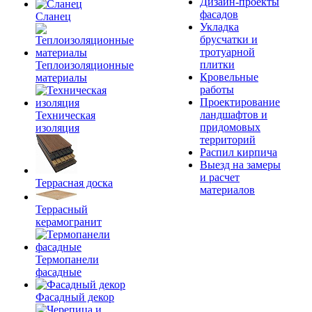
Дизайн-проекты
фасадов
Сланец
Укладка
брусчатки и
тротуарной
плитки
Теплоизоляционные
Кровельные
материалы
работы
Проектирование
ландшафтов и
Техническая
придомовых
изоляция
территорий
Распил кирпича
Выезд на замеры
и расчет
Террасная доска
материалов
Террасный
керамогранит
Термопанели
фасадные
Фасадный декор