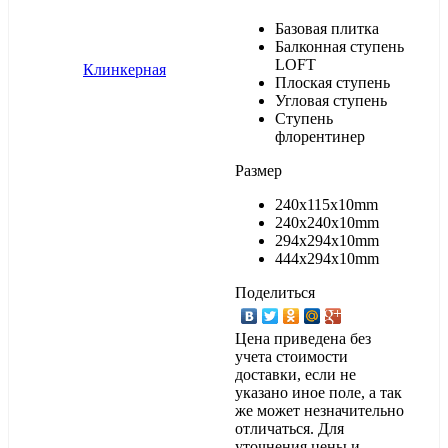
Базовая плитка
Балконная ступень
LOFT
Плоская ступень
Угловая ступень
Ступень
флорентинер
Размер
240х115х10mm
240х240х10mm
294х294х10mm
444х294х10mm
Поделиться
Цена приведена без
учета стоимости
доставки, если не
указано иное поле, а так
же может незначительно
отличаться. Для
уточнения цены и