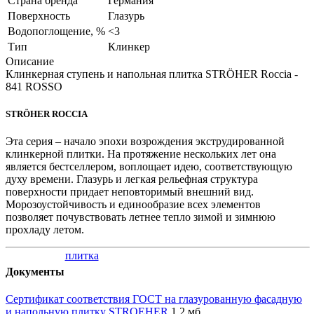
Страна бренда
Германия
Поверхность
Глазурь
Водопоглощение, %
<3
Тип
Клинкер
Описание
Клинкерная ступень и напольная плитка STRÖHER Roccia -
841 ROSSO
STRÖHER ROCCIA
Эта серия – начало эпохи возрождения экструдированной
клинкерной плитки. На протяжение нескольких лет она
является бестселлером, воплощает идею, соответствующую
духу времени. Глазурь и легкая рельефная структура
поверхности придает неповторимый внешний вид.
Морозоустойчивость и единообразие всех элементов
позволяет почувствовать летнее тепло зимой и зимнюю
прохладу летом.
Документы
Сертификат соответствия ГОСТ на глазурованную фасадную
и напольную плитку STROEHER
1,2 мб