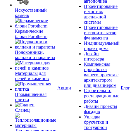
автополива
Проектирование
Искусственный
и монтаж
камень
дренажной
системы
Проектироваине
Керамические
и строительство
блоки Porotherm
фундамента
Индивидуальный
проект дома
Подоконники,
Дизайн
колпаки и парапеты
интерьера
Комплексная
проработка
Материалы для
вашего проекта с
печей и каминов
архитектором
или дизайнером
Акции
Блог
Строительно-
Промышленная
реставрационные
плитка
работы
Дизайн-проекты
Сланец
фасадов
Укладка
брусчатки и
тротуарной
Теплоизоляционные