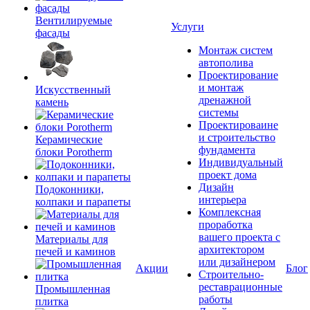
Вентилируемые
Услуги
фасады
Монтаж систем
автополива
Проектирование
и монтаж
Искусственный
дренажной
камень
системы
Проектироваине
и строительство
Керамические
фундамента
блоки Porotherm
Индивидуальный
проект дома
Дизайн
Подоконники,
интерьера
колпаки и парапеты
Комплексная
проработка
вашего проекта с
Материалы для
архитектором
печей и каминов
или дизайнером
Акции
Блог
Строительно-
реставрационные
Промышленная
работы
плитка