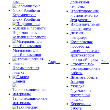
камень
дренажной
системы
Проектироваине
Керамические
и строительство
блоки Porotherm
фундамента
Индивидуальный
проект дома
Подоконники,
Дизайн
колпаки и парапеты
интерьера
Комплексная
проработка
Материалы для
вашего проекта с
печей и каминов
архитектором
или дизайнером
Акции
Блог
Строительно-
Промышленная
реставрационные
плитка
работы
Дизайн-проекты
Сланец
фасадов
Укладка
брусчатки и
тротуарной
Теплоизоляционные
плитки
материалы
Кровельные
работы