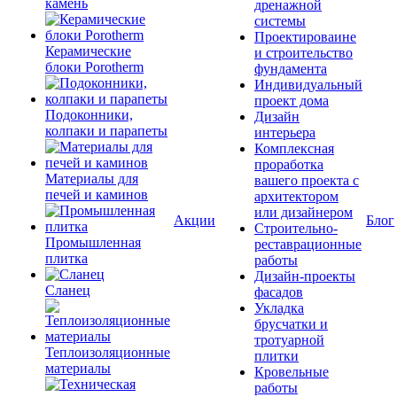
камень
дренажной
системы
Проектироваине
Керамические
и строительство
блоки Porotherm
фундамента
Индивидуальный
проект дома
Подоконники,
Дизайн
колпаки и парапеты
интерьера
Комплексная
проработка
Материалы для
вашего проекта с
печей и каминов
архитектором
или дизайнером
Акции
Блог
Строительно-
Промышленная
реставрационные
плитка
работы
Дизайн-проекты
Сланец
фасадов
Укладка
брусчатки и
тротуарной
Теплоизоляционные
плитки
материалы
Кровельные
работы