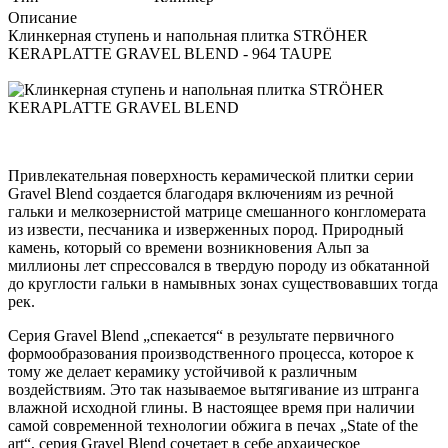
Описание
Клинкерная ступень и напольная плитка STRÖHER
KERAPLATTE GRAVEL BLEND - 964 TAUPE
Привлекательная поверхность керамической плитки серии
Gravel Blend создается благодаря включениям из речной
гальки и мелкозернистой матрице смешанного конгломерата
из извести, песчаника и изверженных пород. Природный
камень, который со времени возникновения Альп за
миллионы лет спрессовался в твердую породу из обкатанной
до круглости гальки в намывных зонах существовавших тогда
рек.
Серия Gravel Blend „спекается“ в результате первичного
формообразования производственного процесса, которое к
тому же делает керамику устойчивой к различным
воздействиям. Это так называемое вытягивание из штранга
влажной исходной глины. В настоящее время при наличии
самой современной технологии обжига в печах „State of the
art“, серия Gravel Blend сочетает в себе архаическое