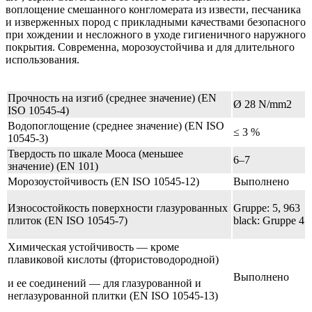
воплощение смешанного конгломерата из извести, песчаника
и изверженных пород с прикладными качествами безопасного
при хождении и несложного в уходе гигиеничного наружного
покрытия. Современна, морозоустойчива и для длительного
использования.
Прочность на изгиб (среднее значение) (EN
Ø 28 N/mm2
ISO 10545-4)
Водопоглощение (среднее значение) (EN ISO
≤ 3 %
10545-3)
Твердость по шкале Мооса (меньшее
6–7
значение) (EN 101)
Морозоустойчивость (EN ISO 10545-12)
Выполнено
Износостойкость поверхности глазурованных
Gruppe: 5, 963
плиток (EN ISO 10545-7)
black: Gruppe 4
Химическая устойчивость — кроме
плавиковой кислоты (фтористоводородной)
Выполнено
и ее соединений — для глазурованной и
неглазурованной плитки (EN ISO 10545-13)