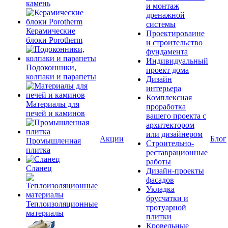
камень
и монтаж
дренажной
системы
Керамические
Проектироваине
блоки Porotherm
и строительство
фундамента
Индивидуальный
Подоконники,
проект дома
колпаки и парапеты
Дизайн
интерьера
Комплексная
Материалы для
проработка
печей и каминов
вашего проекта с
архитектором
или дизайнером
Акции
Блог
Промышленная
Строительно-
плитка
реставрационные
работы
Сланец
Дизайн-проекты
фасадов
Укладка
брусчатки и
Теплоизоляционные
тротуарной
материалы
плитки
Кровельные