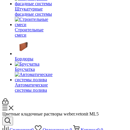
Штукатурные
фасадные системы
Строительные
смеси
Бордюры
Брусчатка
Автоматические
системы полива
Цветные кладочные растворы weber.vetonit ML5
Сравнение
0
Отложенные
0
Корзина
0
0