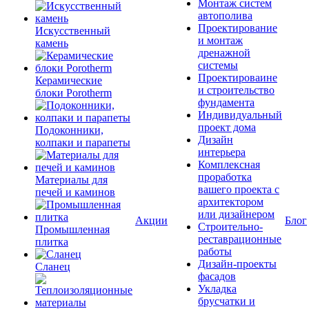
Монтаж систем
автополива
Проектирование
Искусственный
и монтаж
камень
дренажной
системы
Проектироваине
Керамические
и строительство
блоки Porotherm
фундамента
Индивидуальный
проект дома
Подоконники,
Дизайн
колпаки и парапеты
интерьера
Комплексная
проработка
Материалы для
вашего проекта с
печей и каминов
архитектором
или дизайнером
Акции
Блог
Строительно-
Промышленная
реставрационные
плитка
работы
Дизайн-проекты
Сланец
фасадов
Укладка
брусчатки и