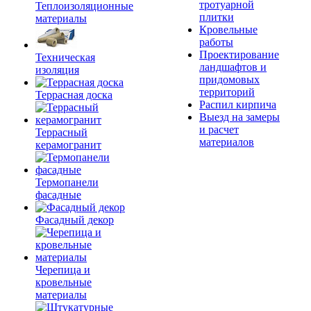
тротуарной
Теплоизоляционные
плитки
материалы
Кровельные
работы
Проектирование
Техническая
ландшафтов и
изоляция
придомовых
территорий
Террасная доска
Распил кирпича
Выезд на замеры
и расчет
Террасный
материалов
керамогранит
Термопанели
фасадные
Фасадный декор
Черепица и
кровельные
материалы