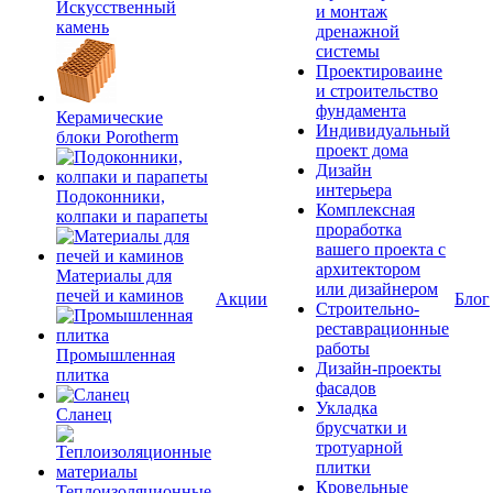
Искусственный
и монтаж
камень
дренажной
системы
Проектироваине
и строительство
фундамента
Керамические
Индивидуальный
блоки Porotherm
проект дома
Дизайн
интерьера
Подоконники,
Комплексная
колпаки и парапеты
проработка
вашего проекта с
архитектором
Материалы для
или дизайнером
печей и каминов
Акции
Блог
Строительно-
реставрационные
работы
Промышленная
Дизайн-проекты
плитка
фасадов
Укладка
Сланец
брусчатки и
тротуарной
плитки
Кровельные
Теплоизоляционные