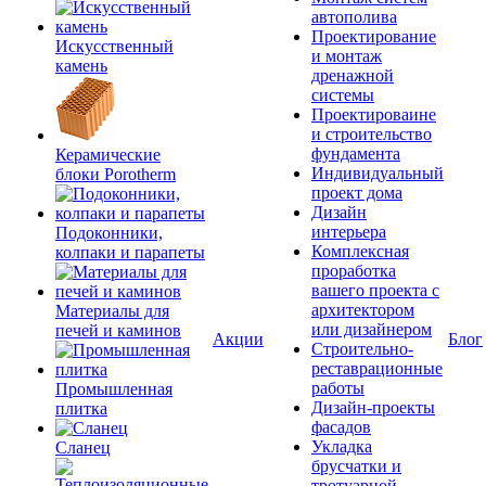
автополива
Проектирование
Искусственный
и монтаж
камень
дренажной
системы
Проектироваине
и строительство
фундамента
Керамические
Индивидуальный
блоки Porotherm
проект дома
Дизайн
интерьера
Подоконники,
Комплексная
колпаки и парапеты
проработка
вашего проекта с
архитектором
Материалы для
или дизайнером
печей и каминов
Акции
Блог
Строительно-
реставрационные
работы
Промышленная
Дизайн-проекты
плитка
фасадов
Укладка
Сланец
брусчатки и
тротуарной