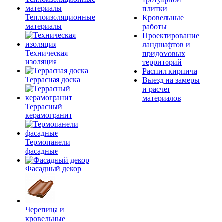
плитки
Теплоизоляционные
Кровельные
материалы
работы
Проектирование
ландшафтов и
Техническая
придомовых
изоляция
территорий
Распил кирпича
Террасная доска
Выезд на замеры
и расчет
материалов
Террасный
керамогранит
Термопанели
фасадные
Фасадный декор
Черепица и
кровельные