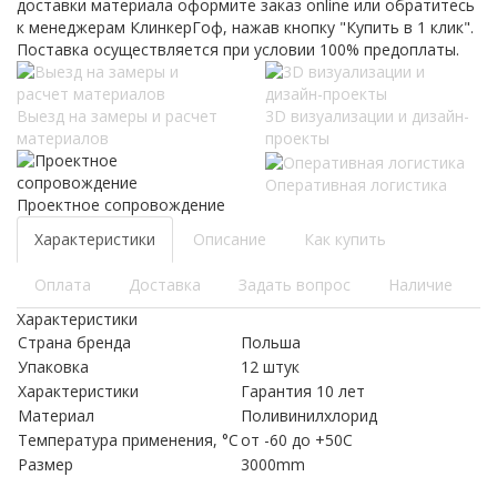
доставки материала оформите заказ online или обратитесь
к менеджерам КлинкерГоф, нажав кнопку "Купить в 1 клик".
Поставка осуществляется при условии 100% предоплаты.
Выезд на замеры и расчет
3D визуализации и дизайн-
материалов
проекты
Оперативная логистика
Проектное сопровождение
Характеристики
Описание
Как купить
Оплата
Доставка
Задать вопрос
Наличие
Характеристики
Страна бренда
Польша
Упаковка
12 штук
Характеристики
Гарантия 10 лет
Материал
Поливинилхлорид
Температура применения, °С
от -60 до +50С
Размер
3000mm