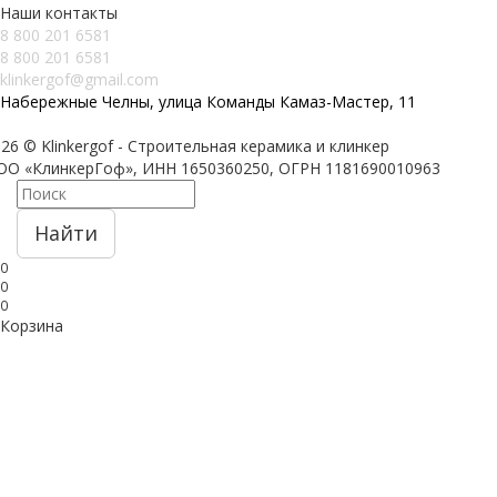
Наши контакты
8 800 201 6581
8 800 201 6581
klinkergof@gmail.com
Набережные Челны, улица Команды Камаз-Мастер, 11
26 © Klinkergof - Строительная керамика и клинкер
ОО «КлинкерГоф», ИНН 1650360250, ОГРН 1181690010963
Найти
0
0
0
Корзина