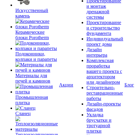
Проектирование
и монтаж
Искусственный
дренажной
камень
системы
Проектироваине
и строительство
Керамические
фундамента
блоки Porotherm
Индивидуальный
проект дома
Дизайн
Подоконники,
интерьера
колпаки и парапеты
Комплексная
проработка
вашего проекта с
Материалы для
архитектором
печей и каминов
или дизайнером
Акции
Блог
Строительно-
реставрационные
Промышленная
работы
плитка
Дизайн-проекты
фасадов
Сланец
Укладка
брусчатки и
тротуарной
плитки
Теплоизоляционные