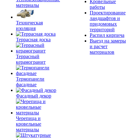
Кровельные
материалы
работы
Проектирование
ландшафтов и
Техническая
придомовых
изоляция
территорий
Распил кирпича
Террасная доска
Выезд на замеры
и расчет
материалов
Террасный
керамогранит
Термопанели
фасадные
Фасадный декор
Черепица и
кровельные
материалы