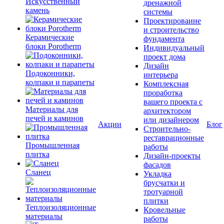
Искусственный
дренажной
камень
системы
Проектироваине
и строительство
Керамические
фундамента
блоки Porotherm
Индивидуальный
проект дома
Дизайн
Подоконники,
интерьера
колпаки и парапеты
Комплексная
проработка
вашего проекта с
Материалы для
архитектором
печей и каминов
или дизайнером
Акции
Блог
Строительно-
реставрационные
Промышленная
работы
плитка
Дизайн-проекты
фасадов
Сланец
Укладка
брусчатки и
тротуарной
плитки
Теплоизоляционные
Кровельные
материалы
работы