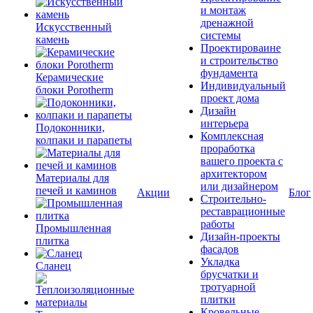
и монтаж
дренажной
Искусственный
системы
камень
Проектироваине
и строительство
фундамента
Керамические
Индивидуальный
блоки Porotherm
проект дома
Дизайн
интерьера
Подоконники,
Комплексная
колпаки и парапеты
проработка
вашего проекта с
архитектором
Материалы для
или дизайнером
печей и каминов
Акции
Блог
Строительно-
реставрационные
работы
Промышленная
Дизайн-проекты
плитка
фасадов
Укладка
Сланец
брусчатки и
тротуарной
плитки
Кровельные