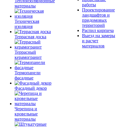
Теплоизоляционные
работы
материалы
Проектирование
ландшафтов и
придомовых
Техническая
территорий
изоляция
Распил кирпича
Выезд на замеры
Террасная доска
и расчет
материалов
Террасный
керамогранит
Термопанели
фасадные
Фасадный декор
Черепица и
кровельные
материалы