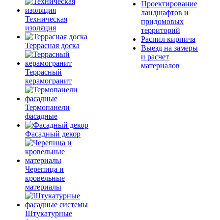
Проектирование
ландшафтов и
Техническая
придомовых
изоляция
территорий
Распил кирпича
Террасная доска
Выезд на замеры
и расчет
материалов
Террасный
керамогранит
Термопанели
фасадные
Фасадный декор
Черепица и
кровельные
материалы
Штукатурные