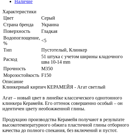
Наличие
Характеристики
Цвет
Серый
Страна бренда
Украина
Поверхность
Гладкая
Водопоглощение,
<5
%
Тип
Пустотелый, Клинкер
51 штука с учетом ширины кладочного
Расход
шва 10-14 mm
Прочность
М350
Морозостойкость
F150
Описание
Клинкерный кирпич КЕРАМЕЙЯ - Агат светлый
Агат – новый цвет в линейке классического однотонного
клинкера Керамейя. Его оттенок совершенно особый – он
идентичен цвету необожженной глины.
Продукцию производства Керамейя получают в результате
высокотемпературного обжига пластичной глины отборного
качества до полного спекания, без включений и пустот.