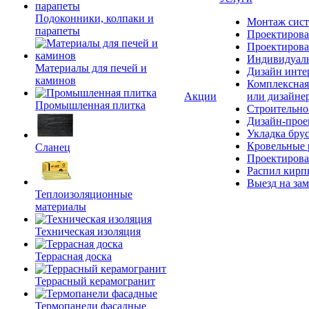
Подоконники, колпаки и
Монтаж сист
парапеты
Проектирова
Проектирова
Индивидуаль
Материалы для печей и
Дизайн инте
каминов
Комплексная
Акции
или дизайне
Промышленная плитка
Строительно
Дизайн-прое
Укладка бру
Кровельные 
Сланец
Проектирова
Распил кирп
Выезд на зам
Теплоизоляционные
материалы
Техническая изоляция
Террасная доска
Террасный керамогранит
Термопанели фасадные