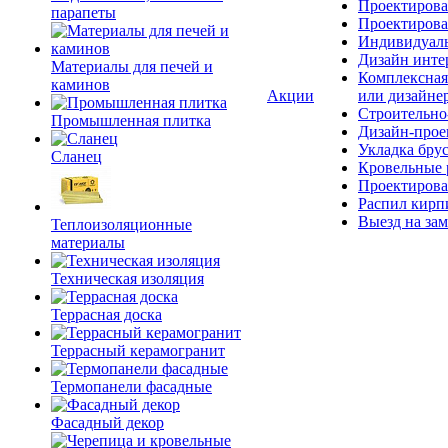
Проектирова
парапеты
Проектирова
Индивидуаль
Дизайн инте
Материалы для печей и
Комплексная
каминов
Акции
или дизайне
Строительно
Промышленная плитка
Дизайн-прое
Укладка бру
Сланец
Кровельные 
Проектирова
Распил кирп
Выезд на зам
Теплоизоляционные
материалы
Техническая изоляция
Террасная доска
Террасный керамогранит
Термопанели фасадные
Фасадный декор