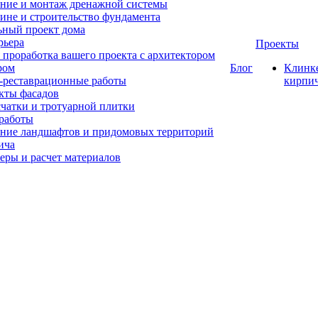
ние и монтаж дренажной системы
ине и строительство фундамента
ный проект дома
рьера
Проекты
 проработка вашего проекта с архитектором
ром
Блог
Клинк
-реставрационные работы
кирпи
кты фасадов
счатки и тротуарной плитки
работы
ние ландшафтов и придомовых территорий
ича
еры и расчет материалов