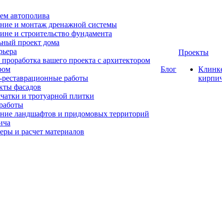
ем автополива
ние и монтаж дренажной системы
ине и строительство фундамента
ный проект дома
рьера
Проекты
 проработка вашего проекта с архитектором
ром
Блог
Клинк
-реставрационные работы
кирпи
кты фасадов
счатки и тротуарной плитки
работы
ние ландшафтов и придомовых территорий
ича
еры и расчет материалов