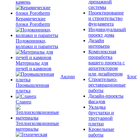
дренажной
камень
системы
Проектироваине
и строительство
Керамические
фундамента
блоки Porotherm
Индивидуальный
проект дома
Дизайн
Подоконники,
интерьера
колпаки и парапеты
Комплексная
проработка
вашего проекта с
Материалы для
архитектором
печей и каминов
или дизайнером
Акции
Блог
Строительно-
реставрационные
Промышленная
работы
плитка
Дизайн-проекты
фасадов
Сланец
Укладка
брусчатки и
тротуарной
Теплоизоляционные
плитки
материалы
Кровельные
работы