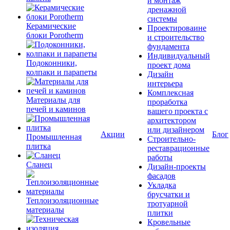
и монтаж
дренажной
системы
Керамические
Проектироваине
блоки Porotherm
и строительство
фундамента
Индивидуальный
Подоконники,
проект дома
колпаки и парапеты
Дизайн
интерьера
Комплексная
Материалы для
проработка
печей и каминов
вашего проекта с
архитектором
или дизайнером
Акции
Блог
Промышленная
Строительно-
плитка
реставрационные
работы
Сланец
Дизайн-проекты
фасадов
Укладка
брусчатки и
Теплоизоляционные
тротуарной
материалы
плитки
Кровельные