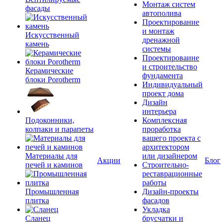
Монтаж систем
фасады
автополива
Проектирование
и монтаж
Искусственный
дренажной
камень
системы
Проектироваине
и строительство
Керамические
фундамента
блоки Porotherm
Индивидуальный
проект дома
Дизайн
интерьера
Подоконники,
Комплексная
колпаки и парапеты
проработка
вашего проекта с
архитектором
Материалы для
или дизайнером
Акции
Блог
печей и каминов
Строительно-
реставрационные
работы
Промышленная
Дизайн-проекты
плитка
фасадов
Укладка
Сланец
брусчатки и