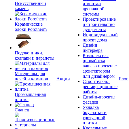
Искусственный
и монтаж
камень
дренажной
системы
Проектироваине
Керамические
и строительство
блоки Porotherm
фундамента
Индивидуальный
проект дома
Дизайн
интерьера
Подоконники,
Комплексная
колпаки и парапеты
проработка
вашего проекта с
архитектором
Материалы для
или дизайнером
печей и каминов
Акции
Блог
Строительно-
реставрационные
работы
Промышленная
Дизайн-проекты
плитка
фасадов
Укладка
Сланец
брусчатки и
тротуарной
плитки
Кровельные