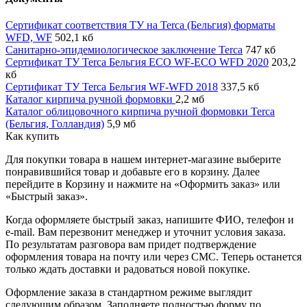
Сертификат соответствия ТУ на Terca (Бельгия) форматы
WFD, WF
502,1 кб
Санитарно-эпидемиологическое заключение Terca
747 кб
Сертификат ТУ Terca Бельгия ECO WF-ECO WFD 2020
203,2
кб
Сертификат ТУ Terca Бельгия WF-WFD 2018
337,5 кб
Каталог кирпича ручной формовки
2,2 мб
Каталог облицовочного кирпича ручной формовки Terca
(Бельгия, Голландия)
5,9 мб
Как купить
Для покупки товара в нашем интернет-магазине выберите
понравившийся товар и добавьте его в корзину. Далее
перейдите в Корзину и нажмите на «Оформить заказ» или
«Быстрый заказ».
Когда оформляете быстрый заказ, напишите ФИО, телефон и
e-mail. Вам перезвонит менеджер и уточнит условия заказа.
По результатам разговора вам придет подтверждение
оформления товара на почту или через СМС. Теперь останется
только ждать доставки и радоваться новой покупке.
Оформление заказа в стандартном режиме выглядит
следующим образом. Заполняете полностью форму по