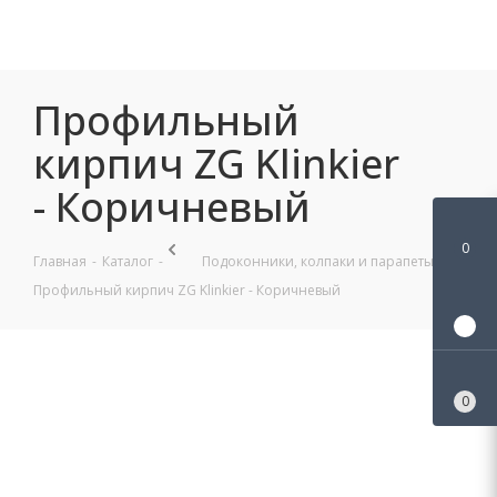
Профильный кирпич ZG Klinkier - Коричневый
0
0
0
Профильный
кирпич ZG Klinkier
- Коричневый
0
Главная
-
Каталог
-
Подоконники, колпаки и парапеты
-
Профильный кирпич ZG Klinkier - Коричневый
0
0