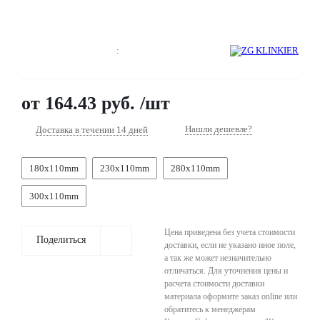
8 800 201 6581
:
Заказать звонок
от
164.43 руб.
/шт
Нашли дешевле?
Доставка в течении 14 дней
180х110mm
230х110mm
280х110mm
300х110mm
Цена приведена без учета стоимости
Поделиться
доставки, если не указано иное поле,
а так же может незначительно
отличаться. Для уточнения цены и
расчета стоимости доставки
материала оформите заказ online или
обратитесь к менеджерам