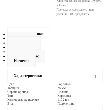
КлинкерГоф, нажав кнопку "Купить
в 1 клик".
Поставка осуществляется при
условии 100% предоплаты.
Характеристики
Описание
Как купить
Оплата
Доставка
Задать вопрос
Наличие
Характеристики
Цвет
Бордовый
Толщина
25 мм
Страна бренда
Польша
Тип
Керамика
Количество на паллете
1192 шт.
Вид
Подоконник