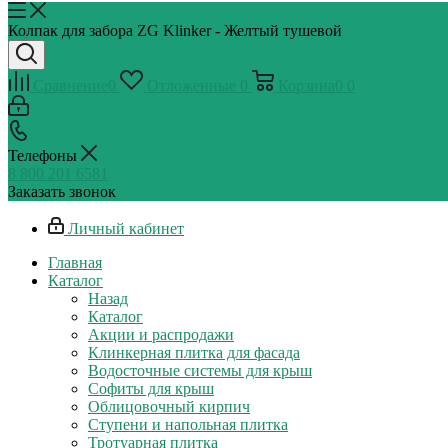
Колпак для забора ZG Klinker - Желтый тушевой
Сравнение
0
Отложенные
0
Корзина
0
0
Телефоны
8 800 201 6581
Заказать звонок
Личный кабинет
Главная
Каталог
Назад
Каталог
Акции и распродажи
Клинкерная плитка для фасада
Водосточные системы для крыш
Софиты для крыш
Облицовочный кирпич
Ступени и напольная плитка
Тротуарная плитка