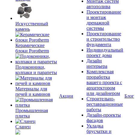
Монтаж систем
автополива
Проектирование
и монтаж
дренажной
Искусственный
системы
камень
Проектироваине
и строительство
фундамента
Керамические
Индивидуальный
блоки Porotherm
проект дома
Дизайн
интерьера
Подоконники,
Комплексная
колпаки и парапеты
проработка
вашего проекта с
архитектором
Материалы для
или дизайнером
печей и каминов
Акции
Блог
Строительно-
реставрационные
работы
Промышленная
Дизайн-проекты
плитка
фасадов
Укладка
Сланец
брусчатки и