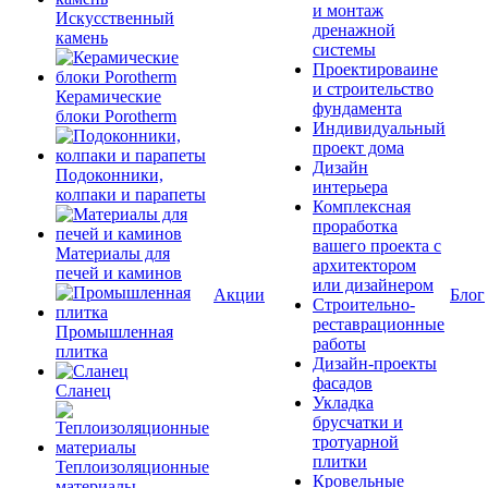
и монтаж
Искусственный
дренажной
камень
системы
Проектироваине
и строительство
Керамические
фундамента
блоки Porotherm
Индивидуальный
проект дома
Дизайн
Подоконники,
интерьера
колпаки и парапеты
Комплексная
проработка
вашего проекта с
Материалы для
архитектором
печей и каминов
или дизайнером
Акции
Блог
Строительно-
реставрационные
Промышленная
работы
плитка
Дизайн-проекты
фасадов
Сланец
Укладка
брусчатки и
тротуарной
плитки
Теплоизоляционные
Кровельные
материалы