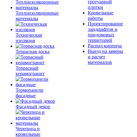
тротуарной
плитки
Кровельные
Теплоизоляционные
работы
материалы
Проектирование
ландшафтов и
придомовых
Техническая
территорий
изоляция
Распил кирпича
Выезд на замеры
Террасная доска
и расчет
материалов
Террасный
керамогранит
Термопанели
фасадные
Фасадный декор
Черепица и
кровельные