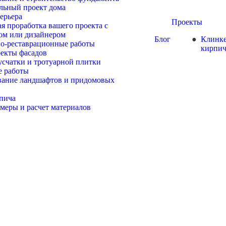
льный проект дома
ерьера
Проекты
я проработка вашего проекта с
ом или дизайнером
Блог
Клинк
о-реставрационные работы
кирпи
екты фасадов
усчатки и тротуарной плитки
е работы
вание ландшафтов и придомовых
пича
амеры и расчет материалов