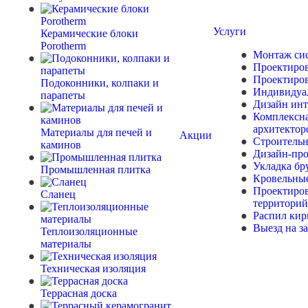
Услуги
Керамические блоки
Porotherm
Монтаж сис
Проектиров
Проектиров
Подоконники, колпаки и
Индивидуа
парапеты
Дизайн инт
Комплексна
архитектор
Материалы для печей и
Акции
Строительн
каминов
Дизайн-про
Укладка бр
Промышленная плитка
Кровельны
Проектиро
Сланец
территорий
Распил кир
Выезд на з
Теплоизоляционные
материалы
Техническая изоляция
Террасная доска