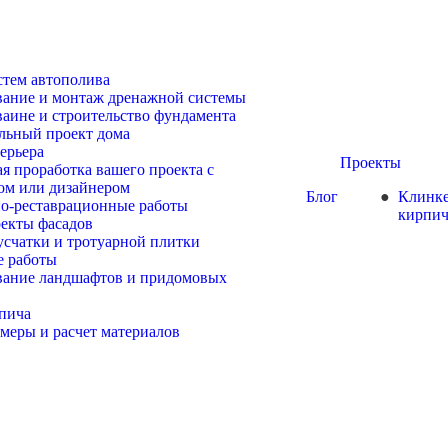
тем автополива
ание и монтаж дренажной системы
аине и строительство фундамента
льный проект дома
ерьера
Проекты
я проработка вашего проекта с
ом или дизайнером
Блог
Клинк
о-реставрационные работы
кирпи
екты фасадов
усчатки и тротуарной плитки
е работы
вание ландшафтов и придомовых
пича
амеры и расчет материалов