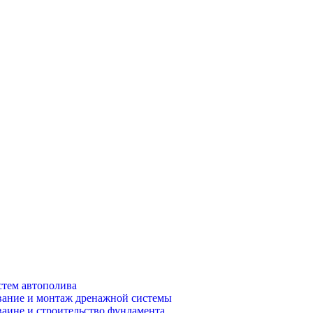
тем автополива
ание и монтаж дренажной системы
аине и строительство фундамента