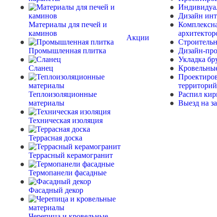
Индивидуа
Дизайн инт
Материалы для печей и
Комплексна
каминов
архитектор
Акции
Строительн
Промышленная плитка
Дизайн-про
Укладка бр
Сланец
Кровельны
Проектиро
территорий
Теплоизоляционные
Распил кир
материалы
Выезд на з
Техническая изоляция
Террасная доска
Террасный керамогранит
Термопанели фасадные
Фасадный декор
Черепица и кровельные