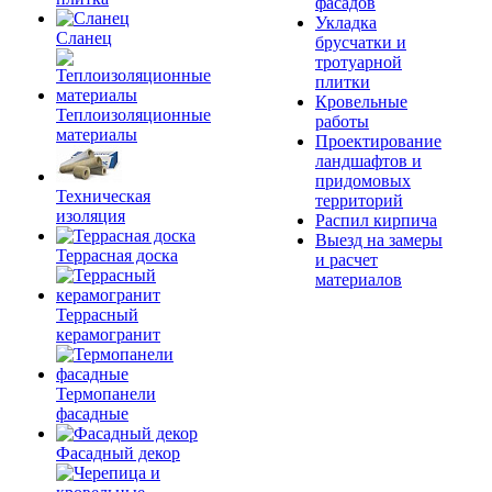
фасадов
Укладка
Сланец
брусчатки и
тротуарной
плитки
Кровельные
Теплоизоляционные
работы
материалы
Проектирование
ландшафтов и
придомовых
Техническая
территорий
изоляция
Распил кирпича
Выезд на замеры
Террасная доска
и расчет
материалов
Террасный
керамогранит
Термопанели
фасадные
Фасадный декор