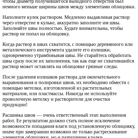
чтобы диаметр получившегося выходного отверстия был
немного меньше ширины швов между элементами облицовки.
Наполните кулек раствором. Медленно выдавливая раствор
через отверстие в кульке, аккуратно заполните им швы.
Заполняйте швы полностью. Будьте внимательны, чтобы
раствор не попал на облицовку.
Когда раствор в швах схватится, с помощью деревянного или
металлического инструмента удалите его излишки,
одновременно утрамбовывая швы. Не старайтесь обработать
швы сразу после их заполнения, так как еще не схватившийся
раствор может оставлять на облицовке грязные следы.
После удаления излишков раствора для окончательного
выравнивания и полировки швов, их необходимо обмести с
помощью метелки, изготовленной из растительных
материалов, или пластмассы. Никогда не используйте
проволочную метелку и растворители для очистки
продукции!
Расшивка швов — очень ответственный этап выполнения
работ. Ее результатом должно стать полное исключение
возможности попадания влаги под установленную облицовку,
иначе при замерзании возможно не только растрескивание
элементов облицовки, но и разрушение кладки.