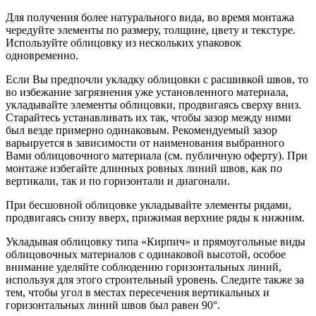
Для получения более натурального вида, во время монтажа
чередуйте элементы по размеру, толщине, цвету и текстуре.
Используйте облицовку из нескольких упаковок
одновременно.
Если Вы предпочли укладку облицовки с расшивкой швов, то
во избежание загрязнения уже установленного материала,
укладывайте элементы облицовки, продвигаясь сверху вниз.
Старайтесь устанавливать их так, чтобы зазор между ними
был везде примерно одинаковым. Рекомендуемый зазор
варьируется в зависимости от наименования выбранного
Вами облицовочного материала (см. публичную оферту). При
монтаже избегайте длинных ровных линий швов, как по
вертикали, так и по горизонтали и диагонали.
При бесшовной облицовке укладывайте элементы рядами,
продвигаясь снизу вверх, прижимая верхние ряды к нижним.
Укладывая облицовку типа «Кирпич» и прямоугольные виды
облицовочных материалов с одинаковой высотой, особое
внимание уделяйте соблюдению горизонтальных линий,
используя для этого строительный уровень. Следите также за
тем, чтобы угол в местах пересечения вертикальных и
горизонтальных линий швов был равен 90°.