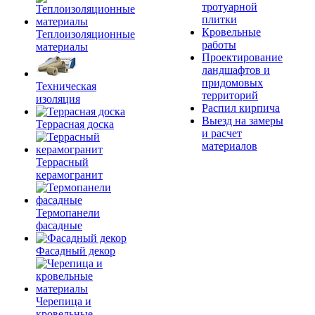
тротуарной
плитки
Кровельные
Теплоизоляционные
работы
материалы
Проектирование
ландшафтов и
придомовых
Техническая
территорий
изоляция
Распил кирпича
Выезд на замеры
Террасная доска
и расчет
материалов
Террасный
керамогранит
Термопанели
фасадные
Фасадный декор
Черепица и
кровельные