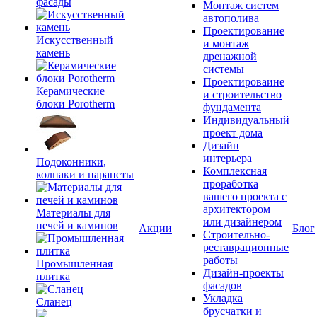
фасады
Монтаж систем
автополива
Проектирование
Искусственный
и монтаж
камень
дренажной
системы
Проектироваине
Керамические
и строительство
блоки Porotherm
фундамента
Индивидуальный
проект дома
Дизайн
интерьера
Подоконники,
Комплексная
колпаки и парапеты
проработка
вашего проекта с
архитектором
Материалы для
или дизайнером
печей и каминов
Акции
Блог
Строительно-
реставрационные
работы
Промышленная
Дизайн-проекты
плитка
фасадов
Укладка
Сланец
брусчатки и