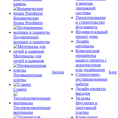
и монтаж
камень
дренажной
системы
Проектироваине
Керамические
и строительство
блоки Porotherm
фундамента
Индивидуальный
проект дома
Подоконники,
Дизайн
колпаки и парапеты
интерьера
Комплексная
проработка
Материалы для
вашего проекта с
печей и каминов
архитектором
или дизайнером
Акции
Блог
Строительно-
Промышленная
реставрационные
плитка
работы
Дизайн-проекты
Сланец
фасадов
Укладка
брусчатки и
Теплоизоляционные
тротуарной
материалы
плитки
Кровельные