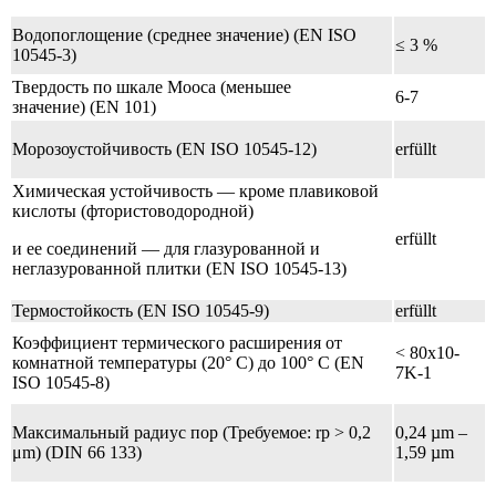
Водопоглощение (среднее значение) (EN ISO
≤ 3 %
10545-3)
Твердость по шкале Мооса (меньшее
6-7
значение) (EN 101)
Морозоустойчивость (EN ISO 10545-12)
erfüllt
Химическая устойчивость — кроме плавиковой
кислоты (фтористоводородной)
erfüllt
и ее соединений — для глазурованной и
неглазурованной плитки (EN ISO 10545-13)
Термостойкость (EN ISO 10545-9)
erfüllt
Коэффициент термического расширения от
< 80x10-
комнатной температуры (20° C) до 100° C (EN
7K-1
ISO 10545-8)
Максимальный радиус пор (Требуемое: rp > 0,2
0,24 µm –
μm) (DIN 66 133)
1,59 µm