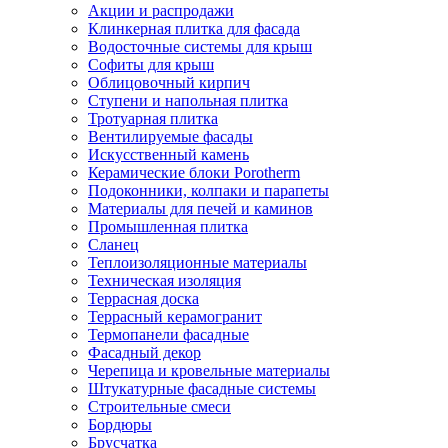
Акции и распродажи
Клинкерная плитка для фасада
Водосточные системы для крыш
Софиты для крыш
Облицовочный кирпич
Ступени и напольная плитка
Тротуарная плитка
Вентилируемые фасады
Искусственный камень
Керамические блоки Porotherm
Подоконники, колпаки и парапеты
Материалы для печей и каминов
Промышленная плитка
Сланец
Теплоизоляционные материалы
Техническая изоляция
Террасная доска
Террасный керамогранит
Термопанели фасадные
Фасадный декор
Черепица и кровельные материалы
Штукатурные фасадные системы
Строительные смеси
Бордюры
Брусчатка