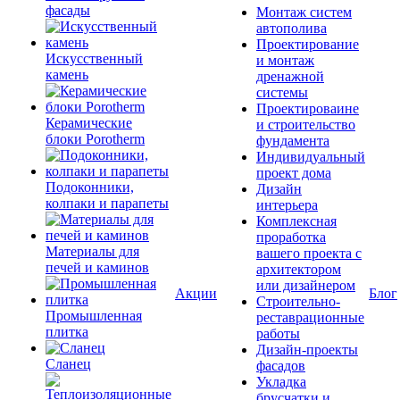
фасады
Монтаж систем
автополива
Проектирование
Искусственный
и монтаж
камень
дренажной
системы
Проектироваине
Керамические
и строительство
блоки Porotherm
фундамента
Индивидуальный
проект дома
Подоконники,
Дизайн
колпаки и парапеты
интерьера
Комплексная
проработка
Материалы для
вашего проекта с
печей и каминов
архитектором
или дизайнером
Акции
Блог
Строительно-
Промышленная
реставрационные
плитка
работы
Дизайн-проекты
Сланец
фасадов
Укладка
брусчатки и