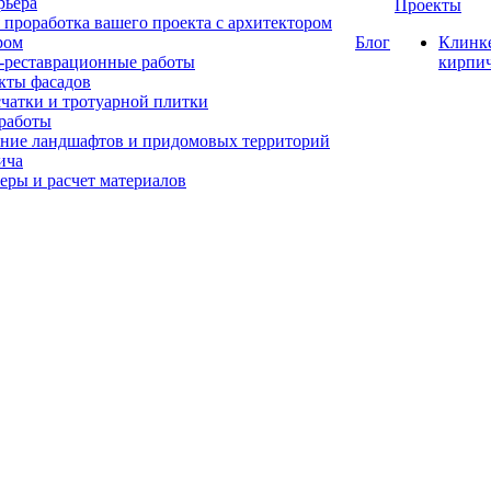
рьера
Проекты
 проработка вашего проекта с архитектором
ром
Блог
Клинк
-реставрационные работы
кирпи
кты фасадов
счатки и тротуарной плитки
работы
ние ландшафтов и придомовых территорий
ича
еры и расчет материалов