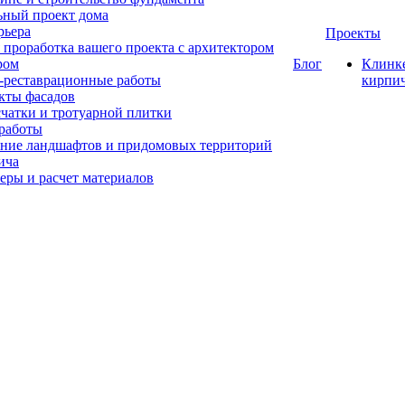
ный проект дома
рьера
Проекты
 проработка вашего проекта с архитектором
ром
Блог
Клинк
-реставрационные работы
кирпи
кты фасадов
счатки и тротуарной плитки
работы
ние ландшафтов и придомовых территорий
ича
еры и расчет материалов