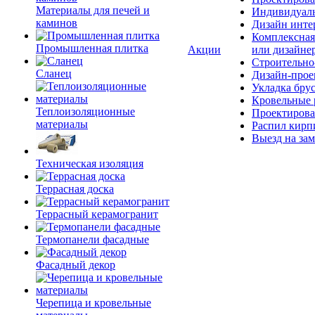
Материалы для печей и
Индивидуаль
каминов
Дизайн инте
Комплексная
Промышленная плитка
Акции
или дизайне
Строительно
Сланец
Дизайн-прое
Укладка бру
Кровельные 
Теплоизоляционные
Проектирова
материалы
Распил кирп
Выезд на зам
Техническая изоляция
Террасная доска
Террасный керамогранит
Термопанели фасадные
Фасадный декор
Черепица и кровельные