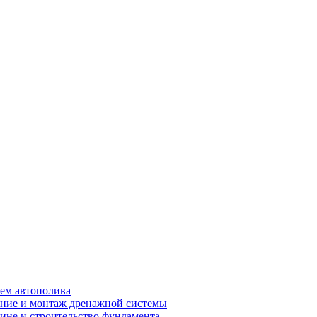
ем автополива
ние и монтаж дренажной системы
ине и строительство фундамента