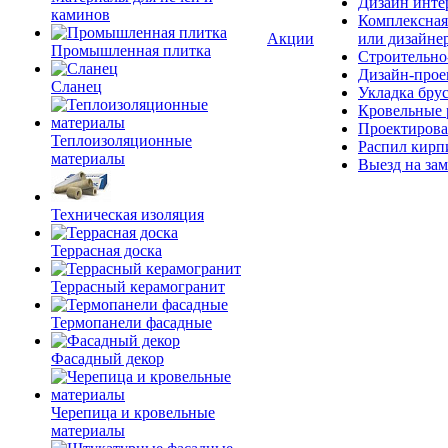
Дизайн инте
каминов
Комплексная
Акции
или дизайне
Промышленная плитка
Строительно
Дизайн-прое
Сланец
Укладка бру
Кровельные 
Проектирова
Теплоизоляционные
Распил кирп
материалы
Выезд на зам
Техническая изоляция
Террасная доска
Террасный керамогранит
Термопанели фасадные
Фасадный декор
Черепица и кровельные
материалы